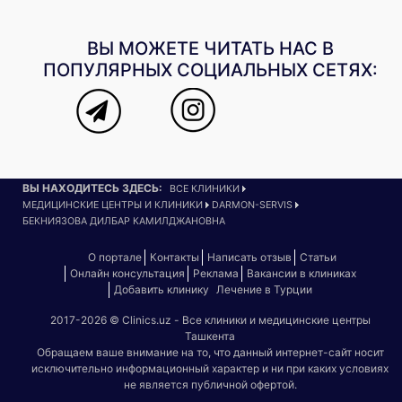
ВЫ МОЖЕТЕ ЧИТАТЬ НАС В
ПОПУЛЯРНЫХ СОЦИАЛЬНЫХ СЕТЯХ:
ВЫ НАХОДИТЕСЬ ЗДЕСЬ:
ВСЕ КЛИНИКИ
МЕДИЦИНСКИЕ ЦЕНТРЫ И КЛИНИКИ
DARMON-SERVIS
БЕКНИЯЗОВА ДИЛБАР КАМИЛДЖАНОВНА
О портале
Контакты
Написать отзыв
Статьи
Онлайн консультация
Реклама
Вакансии в клиниках
Добавить клинику
Лечение в Турции
2017-2026 © Clinics.uz - Все клиники и медицинские центры
Ташкента
Обращаем ваше внимание на то, что данный интернет-сайт носит
исключительно информационный характер и ни при каких условиях
не является публичной офертой.