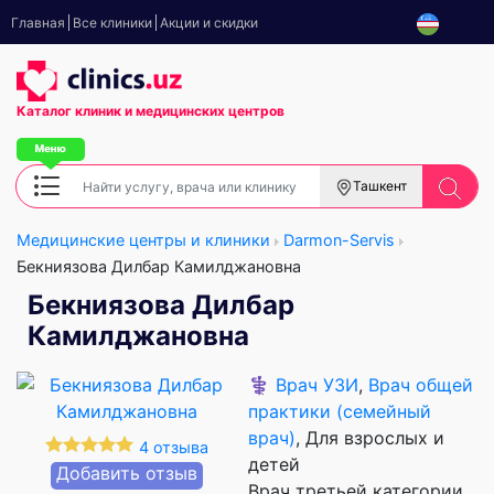
Главная
Все клиники
Акции и скидки
Каталог клиник
и медицинских центров
Ташкент
Медицинские центры и клиники
Darmon-Servis
Бекниязова Дилбар Камилджановна
Бекниязова Дилбар
Камилджановна
⚕️
Врач УЗИ
,
Врач общей
практики (семейный
врач)
, Для взрослых и
4 отзыва
детей
Добавить отзыв
Врач третьей категории