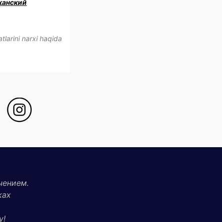
канский
larini narxi haqida
чением.
ках
у!