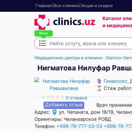
Главная
Все клиники
Акции и скидки
Каталог кли
и медицинс
Медицинские центры и клиники
Darmon-Serv
Нигматова Нилуфар Равш
⚕️
Гинеколог
,
⌛ Стаж работы
0 отзывов
Добавить отзыв
Врач принимае
Адрес:
ул. Чапаната, дом 18/19, Чила
Ориентиры: Чиланзарское РОВД
Телефон:
+998-78-777-03-03
+998-78-77