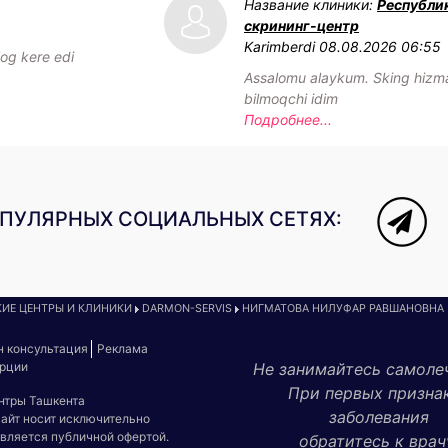
Название клиники:
Республи
скрининг-центр
Karimberdi
08.08.2026 06:55
log kere edi
Assalomu alaykum. Sking hizmat
bilmoqchi idim
Подробнее...
ОПУЛЯРНЫХ СОЦИАЛЬНЫХ СЕТЯХ:
ИЕ ЦЕНТРЫ И КЛИНИКИ
DARMON-SERVIS
НИГМАТОВА НИЛУФАР РАВШАНОВНА
н консультация
Реклама
урции
Не занимайтесь самоле
При первых призна
ентры Ташкента
заболевания
сайт носит исключительно
является публичной офертой.
обратитесь к врач