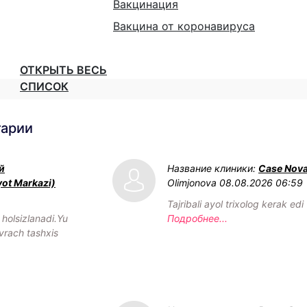
Вакцинация
Вакцина от коронавируса
ОТКРЫТЬ ВЕСЬ
СПИСОК
тарии
й
Название клиники:
Case Nov
yot Markazi)
Olimjonova
08.08.2026 06:59
Tajribali ayol trixolog kerak edi
olsizlanadi.Yu
Подробнее...
vrach tashxis