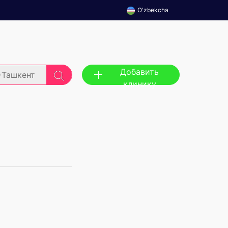
O'zbekcha
Добавить
Ташкент
клинику