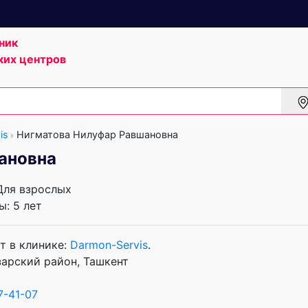
ник
ких центров
is
Нигматова Нилуфар Равшановна
ановна
 Для взрослых
: 5 лет
т в клинике:
Darmon-Servis
.
нзарский район, Ташкент
7-41-07