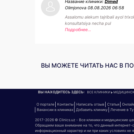
Название клиники:
Dimed
Olimjonova
08.08.2026 06:58
Assalomu alekum tajribali ayol trixo
konsultatsiya necha pul
Подробнее...
ВЫ МОЖЕТЕ ЧИТАТЬ НАС В П
ВЫ НАХОДИТЕСЬ ЗДЕСЬ:
ВСЕ КЛИНИКИ
МЕДИЦИНСК
О портале
Контакты
Написать отзыв
Статьи
Онлай
Вакансии в клиниках
Добавить клинику
Лечение в Т
2017-2026 © Clinics.uz - Все клиники и медицинские ц
Обращаем ваше внимание на то, что данный интернет-
информационный характер и ни при каких условиях не 