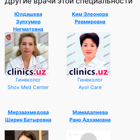
Другие врачи этой специальности
Юлдашева
Ким Элеонора
Зулхумор
Ревмировна
Нигматовна
Гинеколог
Гинеколог
Shox Med Center
Ayol Care
Мирзаахмедова
Мамадалиева
Ширин Батыровна
Рано Адхамовна