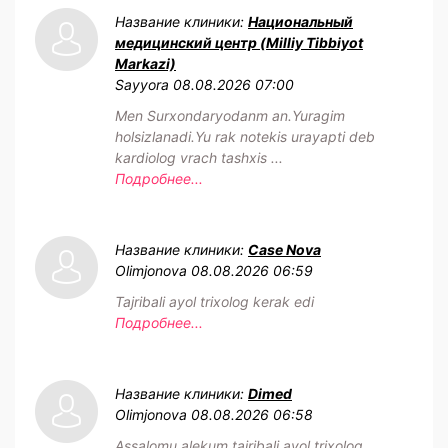
Название клиники:
Национальный
медицинский центр (Milliy Tibbiyot
Markazi)
Sayyora
08.08.2026 07:00
Men Surxondaryodanm an.Yuragim
holsizlanadi.Yu rak notekis urayapti deb
kardiolog vrach tashxis ...
Подробнее...
Название клиники:
Case Nova
Olimjonova
08.08.2026 06:59
Tajribali ayol trixolog kerak edi
Подробнее...
Название клиники:
Dimed
Olimjonova
08.08.2026 06:58
Assalomu alekum tajribali ayol trixolog