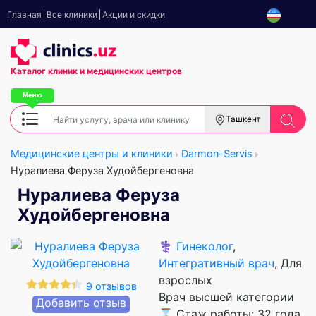
Главная
Все клиники
Акции и скидки
Каталог клиник
и медицинских центров
Ташкент
Медицинские центры и клиники
Darmon-Servis
Нуралиева Феруза Худойбергеновна
Нуралиева Феруза
Худойбергеновна
⚕️
Гинеколог
,
Интегративный врач
, Для
взрослых
9 отзывов
Врач высшей категории
Добавить отзыв
⌛ Стаж работы: 32 года