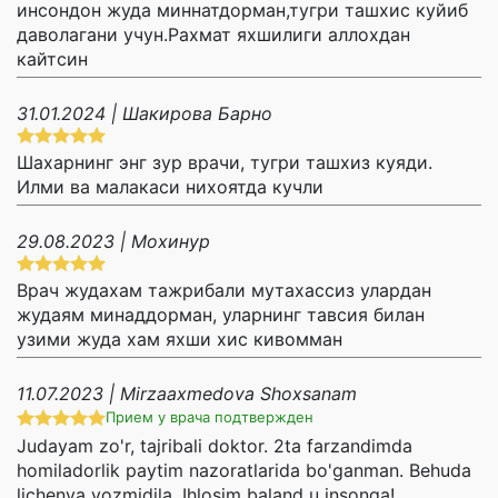
инсондон жуда миннатдорман,тугри ташхис куйиб
даволагани учун.Рахмат яхшилиги аллохдан
кайтсин
31.01.2024 | Шакирова Барно
Шахарнинг энг зур врачи, тугри ташхиз куяди.
Илми ва малакаси нихоятда кучли
29.08.2023 | Мохинур
Врач жудахам тажрибали мутахассиз улардан
жудаям минаддорман, уларнинг тавсия билан
узими жуда хам яхши хис кивомман
11.07.2023 | Mirzaaxmedova Shoxsanam
Прием у врача подтвержден
Judayam zo'r, tajribali doktor. 2ta farzandimda
homiladorlik paytim nazoratlarida bo'ganman. Behuda
lichenya yozmidila. Ihlosim baland u insonga!