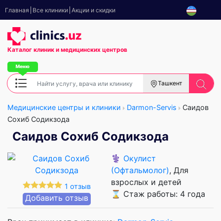
Главная
Все клиники
Акции и скидки
Каталог клиник
и медицинских центров
Ташкент
Медицинские центры и клиники
Darmon-Servis
Саидов
Сохиб Содикзода
Саидов Сохиб Содикзода
⚕️
Окулист
(Офтальмолог)
, Для
взрослых и детей
1 отзыв
⌛ Стаж работы: 4 года
Добавить отзыв