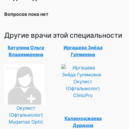
Вопросов пока нет
Другие врачи этой специальности
Батулина Ольга
Иргашева Зиёда
Владимировна
Гулямовна
Окулист
(Офтальмолог)
ClinicPro
Окулист
(Офтальмолог)
Каланходжаева
Muqarnas Optic
Дурдона