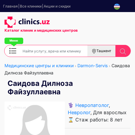
Главная
Все клиники
Акции и скидки
Каталог клиник
и медицинских центров
Ташкент
Медицинские центры и клиники
Darmon-Servis
Саидова
Дилноза Файзуллаевна
Саидова Дилноза
Файзуллаевна
⚕️
Невропатолог
,
Невролог
, Для взрослых
⌛ Стаж работы: 8 лет