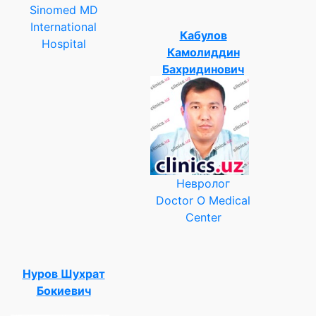
Sinomed MD
International
Кабулов
Hospital
Камолиддин
Бахридинович
Невролог
Doctor O Medical
Center
Нуров Шухрат
Бокиевич