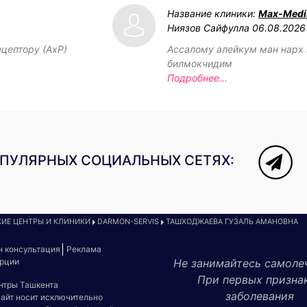
Название клиники:
Max-Medik
Ниязов Сайфулла
06.08.2026
ецептору (АхР)
Ассалому алейкум ман нарх
билмокчидим
Подробнее...
ОПУЛЯРНЫХ СОЦИАЛЬНЫХ СЕТЯХ:
ИЕ ЦЕНТРЫ И КЛИНИКИ
DARMON-SERVIS
ТАШХОДЖАЕВА ГУЗАЛЬ АМАНОВНА
н консультация
Реклама
урции
Не занимайтесь самоле
При первых призна
ентры Ташкента
заболевания
сайт носит исключительно