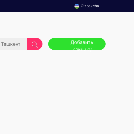
O'zbekcha
Добавить
Ташкент
клинику