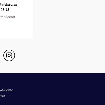
al Service
 08:13
 навосини
чением.
ках