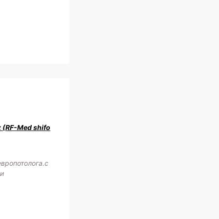
z (RF-Med shifo
европотолога.с
жи