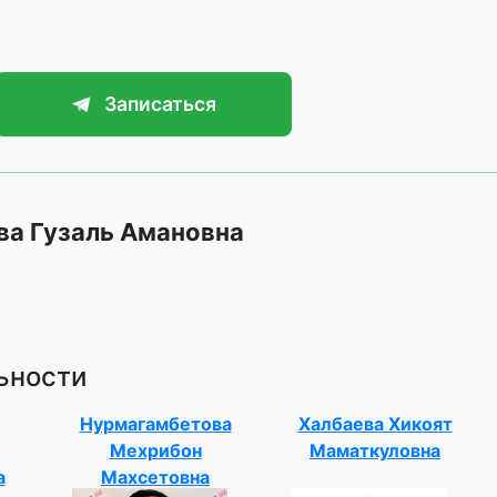
Записаться
ва Гузаль Амановна
ьности
Нурмагамбетова
Халбаева Хикоят
Мехрибон
Маматкуловна
а
Махсетовна