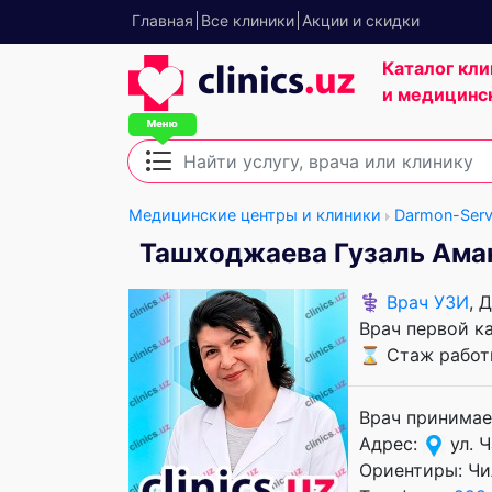
Главная
Все клиники
Акции и скидки
Каталог кли
и медицинс
Медицинские центры и клиники
Darmon-Serv
Ташходжаева Гузаль Ама
⚕️
Врач УЗИ
, 
Врач первой к
⌛ Стаж работы
Врач принимае
Адрес:
ул. Ч
Ориентиры: Чи