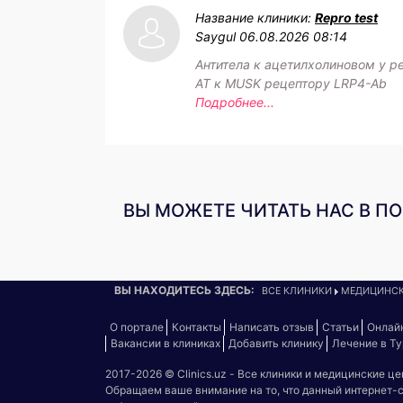
Название клиники:
Repro test
Saygul
06.08.2026 08:14
Антитела к ацетилхолиновом у р
АТ к MUSK рецептору LRP4-Ab
Подробнее...
ВЫ МОЖЕТЕ ЧИТАТЬ НАС В П
ВЫ НАХОДИТЕСЬ ЗДЕСЬ:
ВСЕ КЛИНИКИ
МЕДИЦИНСК
О портале
Контакты
Написать отзыв
Статьи
Онлай
Вакансии в клиниках
Добавить клинику
Лечение в Т
2017-2026 © Clinics.uz - Все клиники и медицинские ц
Обращаем ваше внимание на то, что данный интернет-