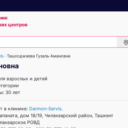
ник
ких центров
is
Ташходжаева Гузаль Амановна
новна
Для взрослых и детей
атегории
: 30 лет
т в клинике:
Darmon-Servis
.
апаната, дом 18/19, Чиланзарский район, Ташкент
ланзарское РОВД