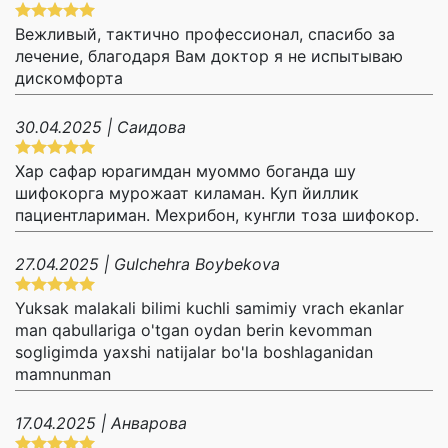
Вежливый, тактично профессионал, спасибо за
лечение, благодаря Вам доктор я не испытываю
дискомфорта
30.04.2025 | Саидова
Хар сафар юрагимдан муоммо боганда шу
шифокорга мурожаат киламан. Куп йиллик
пациентлариман. Мехрибон, кунгли тоза шифокор.
27.04.2025 | Gulchehra Boybekova
Yuksak malakali bilimi kuchli samimiy vrach ekanlar
man qabullariga o'tgan oydan berin kevomman
sogligimda yaxshi natijalar bo'la boshlaganidan
mamnunman
17.04.2025 | Анварова