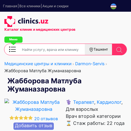
Главная
Все клиники
Акции и скидки
Каталог клиник
и медицинских центров
Ташкент
Медицинские центры и клиники
Darmon-Servis
Жабборова Матлуба Жуманазаровна
Жабборова Матлуба
Жуманазаровна
⚕️
Терапевт
,
Кардиолог
,
Для взрослых
Врач второй категории
20 отзывов
⌛ Стаж работы: 22 года
Добавить отзыв