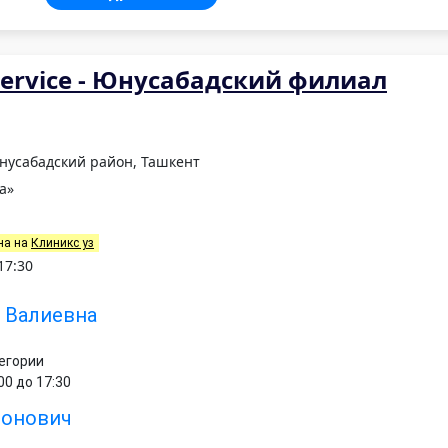
Service - Юнусабадский филиал
Юнусабадский район, Ташкент
а»
на на
Клиникс уз
17:30
 Валиевна
тегории
00 до 17:30
монович