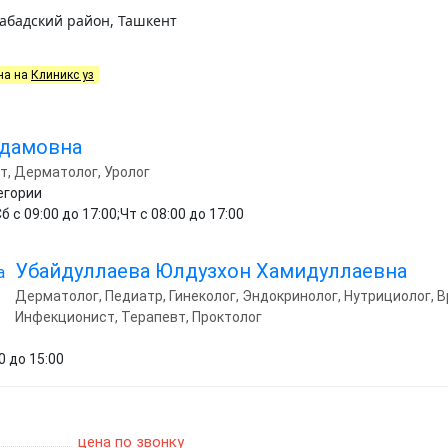
сабадский район, Ташкент
на на
Клиникс уз
мдамовна
вт, Дерматолог, Уролог
егории
б с 09:00 до 17:00;Чт с 08:00 до 17:00
Убайдуллаева Юлдузхон Хамидуллаевна
Дерматолог, Педиатр, Гинеколог, Эндокринолог, Нутрициолог, В
Инфекционист, Терапевт, Проктолог
0 до 15:00
цена по звонку