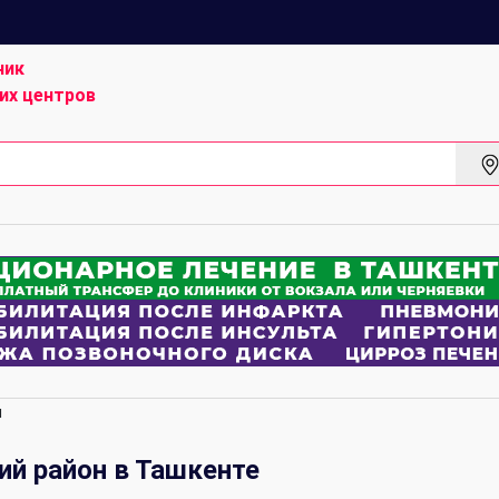
ник
их центров
я
й район в Ташкенте