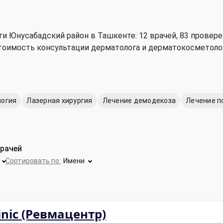
и Юнусабадский район в Ташкенте: 12 врачей, 83 провер
 Стоимость консультации дерматолога и дерматокосметолог
логия
Лазерная хирургия
Лечение демодекоза
Лечение п
врачей
й
Сортировать по:
Имени
inic (Ревмацентр)