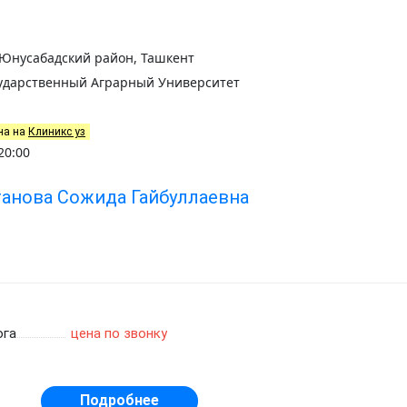
, Юнусабадский район, Ташкент
ударственный Аграрный Университет
на на
Клиникс уз
20:00
танова Сожида Гайбуллаевна
ога
цена по звонку
Подробнее