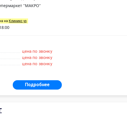
супермаркет "МАКРО"
на на
Клиникс уз
18:00
цена по звонку
цена по звонку
цена по звонку
Подробнее
г