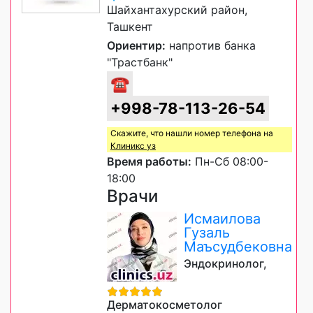
Шайхантахурский район,
Ташкент
Ориентир:
напротив банка
"Трастбанк"
☎
+998-78-113-26-54
Скажите, что нашли номер телефона на
Клиникс уз
Время работы:
Пн-Сб 08:00-
18:00
Врачи
Исмаилова
Гузаль
Маъсудбековна
Эндокринолог,
Дерматокосметолог