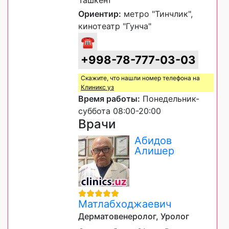
Ориентир:
метро "Тинчлик",
кинотеатр "Гунча"
☎
+998-78-777-03-03
Скажите, что нашли номер телефона на
Клиникс уз
Время работы:
Понедельник-
суббота 08:00-20:00
Врачи
Абидов
Алишер
Матлабходжаевич
Дерматовенеролог, Уролог