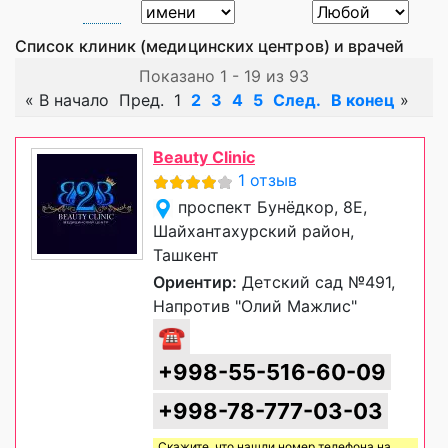
Список клиник (медицинских центров) и врачей
Показано 1 - 19 из 93
«
В начало
Пред.
1
2
3
4
5
След.
В конец
»
Beauty Clinic
1 отзыв
проспект Бунёдкор, 8Е,
Шайхантахурский район,
Ташкент
Ориентир:
Детский сад №491,
Напротив "Олий Мажлис"
☎
+998-55-516-60-09
+998-78-777-03-03
Скажите, что нашли номер телефона на