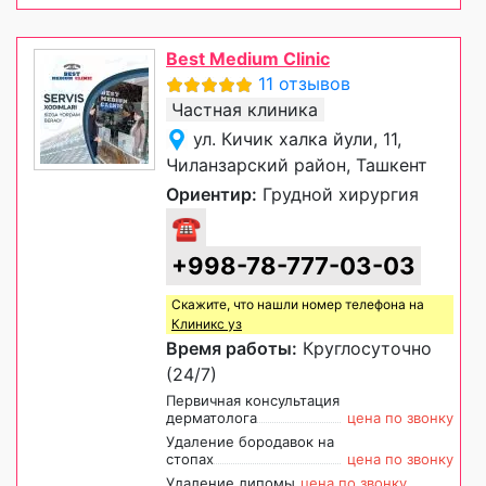
Best Medium Clinic
11 отзывов
Частная клиника
ул. Кичик халка йули, 11,
Чиланзарский район, Ташкент
Ориентир:
Грудной хирургия
☎
+998-78-777-03-03
Скажите, что нашли номер телефона на
Клиникс уз
Время работы:
Круглосуточно
(24/7)
Первичная консультация
дерматолога
цена по звонку
Удаление бородавок на
стопах
цена по звонку
Удаление липомы
цена по звонку