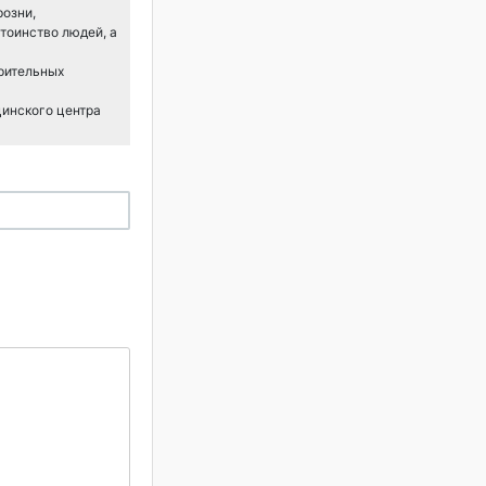
розни,
тоинство людей, а
арительных
цинского центра