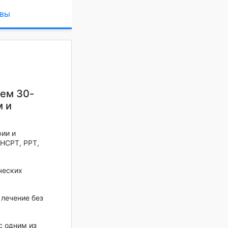
вы
чем 30-
м и
ии и
 HCPT, PPT,
ческих
 лечение без
c одним из