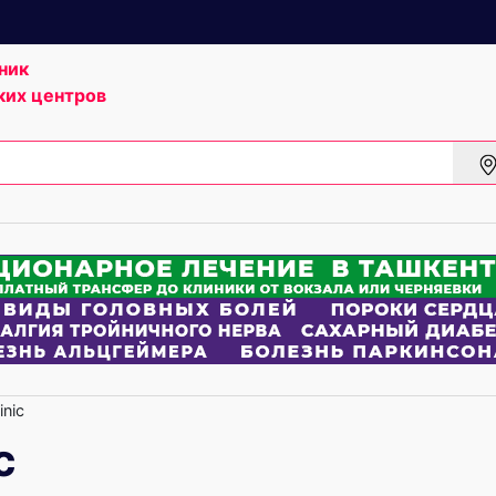
ник
ких центров
nic
c