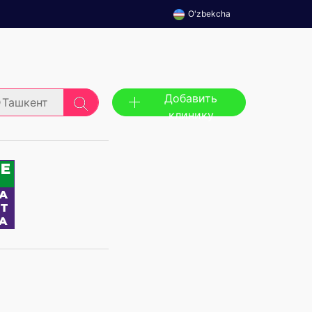
O'zbekcha
Добавить
Ташкент
клинику