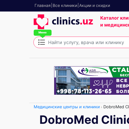
Главная
Все клиники
Акции и скидки
Каталог кли
и медицинс
Медицинские центры и клиники
DobroMed Cli
DobroMed Clini