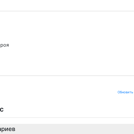
ороя
Обновить
с
ариев