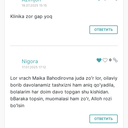
19.07.2025 15:15
Klinika zor gap yoq
ОТВЕТИТЬ
0
#
Nigora
17.07.2025 17:12
Lor vrach Maika Bahodirovna juda zoʻr lor, oilaviy
borib davolanamiz tashxizni ham aniq qoʻyadila,
bolalarim har doim davo topgan shu kishidan.
bBaraka topsin, muomalasi ham zoʻr, Alloh rozi
boʻlsin
ОТВЕТИТЬ