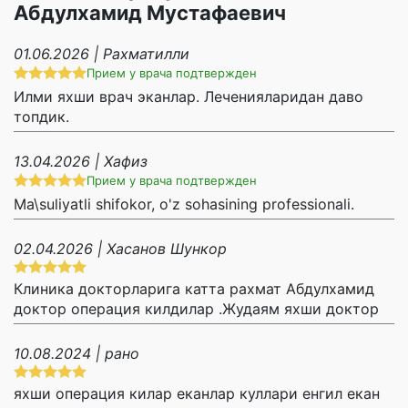
Абдулхамид Мустафаевич
01.06.2026 | Рахматилли
Прием у врача подтвержден
Илми яхши врач эканлар. Леченияларидан даво
топдик.
13.04.2026 | Хафиз
Прием у врача подтвержден
Ma\suliyatli shifokor, o'z sohasining professionali.
02.04.2026 | Хасанов Шункор
Клиника докторларига катта рахмат Абдулхамид
доктор операция килдилар .Жудаям яхши доктор
10.08.2024 | рано
яхши операция килар еканлар куллари енгил екан