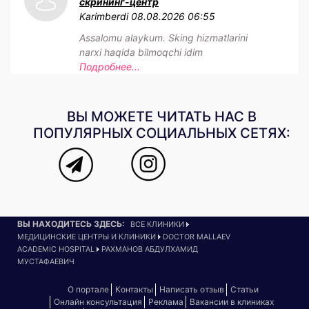
скрининг-центр
Karimberdi
08.08.2026 06:55
Assalomu alaykum. Sking hizmatlarini
narxi haqida bilmoqchi idim
Подробнее...
ВЫ МОЖЕТЕ ЧИТАТЬ НАС В
ПОПУЛЯРНЫХ СОЦИАЛЬНЫХ СЕТЯХ:
ВЫ НАХОДИТЕСЬ ЗДЕСЬ:
ВСЕ КЛИНИКИ
МЕДИЦИНСКИЕ ЦЕНТРЫ И КЛИНИКИ
DOCTOR MALLAEV
ACADEMIC HOSPITAL
РАХМАНОВ АБДУЛХАМИД
МУСТАФАЕВИЧ
О портале
Контакты
Написать отзыв
Статьи
Онлайн консультация
Реклама
Вакансии в клиниках