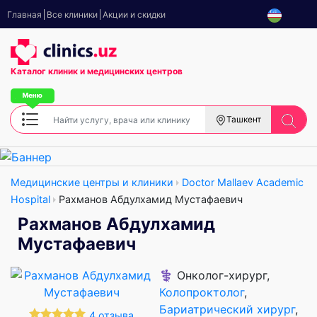
Главная
Все клиники
Акции и скидки
Каталог клиник
и медицинских центров
Ташкент
Медицинские центры и клиники
Doctor Mallaev Academic
Hospital
Рахманов Абдулхамид Мустафаевич
Рахманов Абдулхамид
Мустафаевич
⚕️ Онколог-хирург,
Колопроктолог
,
Бариатрический хирург
,
4 отзыва