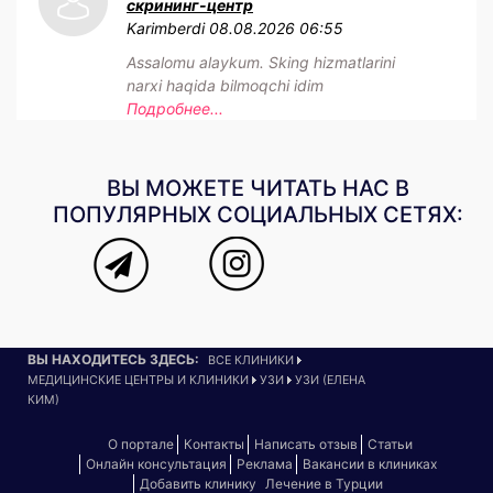
скрининг-центр
Karimberdi
08.08.2026 06:55
Assalomu alaykum. Sking hizmatlarini
narxi haqida bilmoqchi idim
Подробнее...
ВЫ МОЖЕТЕ ЧИТАТЬ НАС В
ПОПУЛЯРНЫХ СОЦИАЛЬНЫХ СЕТЯХ:
ВЫ НАХОДИТЕСЬ ЗДЕСЬ:
ВСЕ КЛИНИКИ
МЕДИЦИНСКИЕ ЦЕНТРЫ И КЛИНИКИ
УЗИ
УЗИ (ЕЛЕНА
КИМ)
О портале
Контакты
Написать отзыв
Статьи
Онлайн консультация
Реклама
Вакансии в клиниках
Добавить клинику
Лечение в Турции