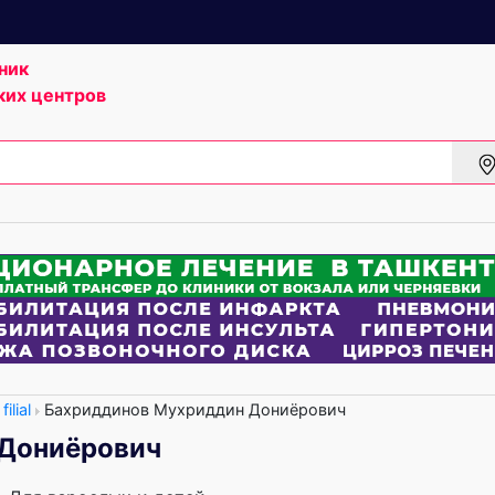
ник
ких центров
ilial
Бахриддинов Мухриддин Дониёрович
 Дониёрович