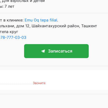
, Для взрослых и детей
: 7 лет
т в клинике:
Emu Oq tepa filial
.
ульхани, дом 12, Шайхантахурский район, Ташкент
тепа круг
78-777-03-03
Записаться
Звоните