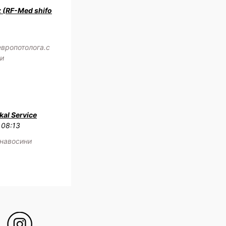
z (RF-Med shifo
европотолога.с
жи
al Service
 08:13
 навосини