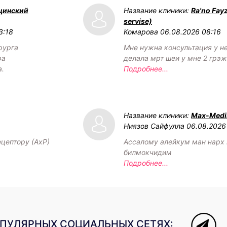
цинский
Название клиники:
Ra'no Fay
servise)
3:18
Комарова
06.08.2026 08:16
рурга
Мне нужна консультация у н
ра
делала мрт шеи у мне 2 грэ
а.
Подробнее...
Название клиники:
Max-Medik
Ниязов Сайфулла
06.08.2026
ецептору (АхР)
Ассалому алейкум ман нарх
билмокчидим
Подробнее...
ОПУЛЯРНЫХ СОЦИАЛЬНЫХ СЕТЯХ: