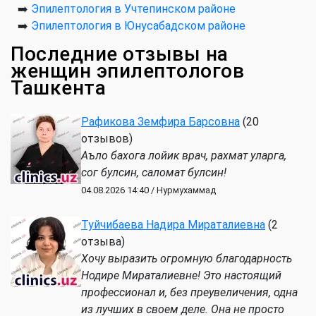
➡️
Эпилептология в Учтепинском районе
➡️
Эпилептология в Юнусабадском районе
Последние отзывы на
женщин эпилептологов
Ташкента
Рафикова Земфира Барсовна
(20
отзывов)
Аъло бахога лойик врач, рахмат уларга,
сог булсин, саломат булсин!
04.08.2026 14:40 / Нурмухаммад
Туйчибаева Надира Мираталиевна
(2
отзыва)
Хочу выразить огромную благодарность
Нодире Мираталиевне! Это настоящий
профессионал и, без преувеличения, одна
из лучших в своем деле. Она не просто