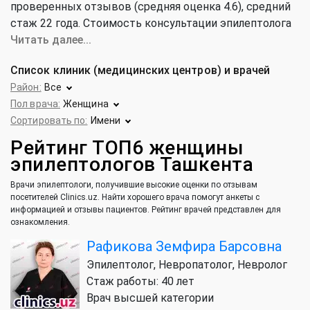
проверенных отзывов (средняя оценка 4.6), cредний
стаж 22 года. Стоимость консультации эпилептолога
от 150 000 до 350 000 сум (средняя цена 263 000 сум).
Читать далее...
Список клиник (медицинских центров) и врачей
Район:
Все
Пол врача:
Женщина
Сортировать по:
Имени
Рейтинг ТОП6 женщины
эпилептологов Ташкента
Врачи эпилептологи, получившие высокие оценки по отзывам
посетителей Clinics.uz. Найти хорошего врача помогут анкеты с
информацией и отзывы пациентов. Рейтинг врачей представлен для
ознакомления.
Рафикова Земфира Барсовна
Эпилептолог, Невропатолог, Невролог
Стаж работы: 40 лет
Врач высшей категории