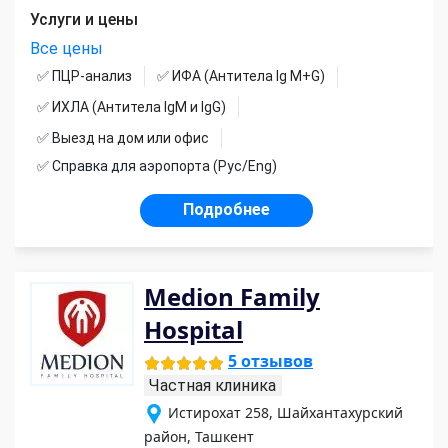
Услуги и цены
Все цены
✅ ПЦР-анализ
✅ ИФА (Антитела Ig М+G)
✅ ИХЛА (Антитела IgM и IgG)
✅ Выезд на дом или офис
✅ Справка для аэропорта (Рус/Eng)
Подробнее
Medion Family
Hospital
5 отзывов
Частная клиника
Истирохат 258, Шайхантахурский
район, Ташкент