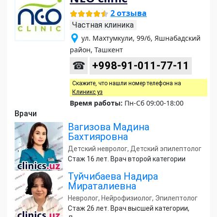
2 отзыва
Частная клиника
ул. Махтумкули, 99/6, Яшнабадский
район, Ташкент
☎
+998-91-011-77-11
Скажите, что нашли номер телефона на
Клиникс уз
Время работы:
Пн-Сб 09:00-18:00
Врачи
Вагизова Мадина
Бахтияровна
Детский невролог, Детский эпилептолог
Стаж 16 лет. Врач второй категории
Туйчибаева Надира
Мираталиевна
Невролог, Нейрофизиолог, Эпилептолог
Стаж 26 лет. Врач высшей категории,