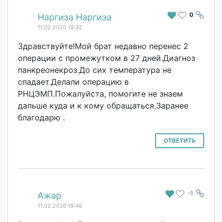
0
#
Наргиза Наргиза
11.02.2020 19:32
Здравствуйте!Мо
й брат недавно перенес 2
операции с промежутком в 27 дней.Диагноз
панкреонекроз.Д
о сих температура не
спадает.Делали операцию в
РНЦЭМП.Пожалуйс
та, помогите не знаем
дальше куда и к кому обращаться.Зара
нее
благодарю .
ОТВЕТИТЬ
-1
#
Ажар
11.02.2020 18:46