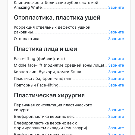
Клиническое отбеливание зубов системой
Amazing White
Звоните
Отопластика, пластика ушей
Коррекция отдельных дефектов ушной
раковины
Звоните
Отопластика
Звоните
Пластика лица и шеи
Face-lifting (фейслифтинг)
Звоните
Middle face-lift (поднятие средней зоны лица)
Звоните
Корнер лип, булхори, комки Биша
Звоните
Пластика лба, фронт-лифтинг
Звоните
Повторный Face-lifting
Звоните
Пластическая хирургия
Первичная консультация пластического
хирурга
Звоните
Блефаропластика верхних век
Звоните
Блефаропластика верхних век с
формированием складки (сингапури)
Звоните
Блефаропластика нижних век
Звоните