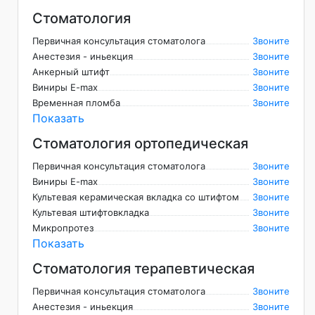
Стоматология
Первичная консультация стоматолога
Звоните
Анестезия - иньекция
Звоните
Анкерный штифт
Звоните
Виниры E-max
Звоните
Временная пломба
Звоните
Показать
Стоматология ортопедическая
Первичная консультация стоматолога
Звоните
Виниры E-max
Звоните
Культевая керамическая вкладка со штифтом
Звоните
Культевая штифтовкладка
Звоните
Микропротез
Звоните
Показать
Стоматология терапевтическая
Первичная консультация стоматолога
Звоните
Анестезия - иньекция
Звоните