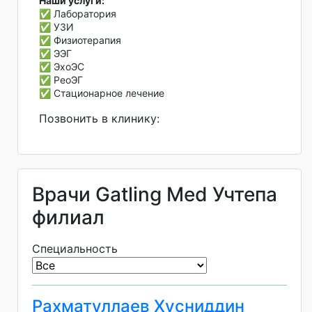
Наши услуги:
✅ Лаборатория
✅ УЗИ
✅ Физиотерапия
✅ ЭЭГ
✅ ЭхоЭС
✅ РеоЭГ
✅ Стационарное лечение
Позвонить в клинику:
Врачи Gatling Med Учтепа
филиал
Специальность
Рахматуллаев Хусниддин