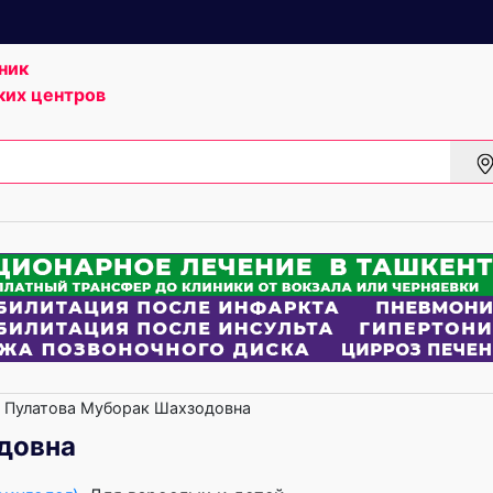
ник
ких центров
Пулатова Муборак Шахзодовна
довна