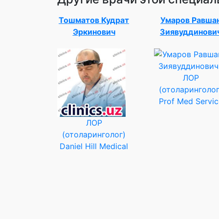
Тошматов Кудрат
Умаров Равша
Эркинович
Зиявуддинови
ЛОР
(отоларинголог
Prof Med Servic
ЛОР
(отоларинголог)
Daniel Hill Medical