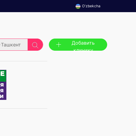
O'zbekcha
Добавить
Ташкент
клинику