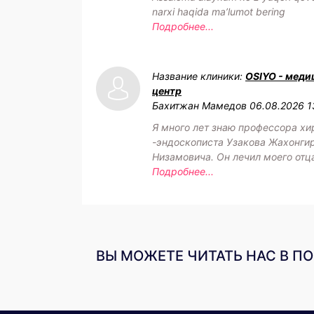
narxi haqida maʼlumot bering
Подробнее...
Название клиники:
OSIYO - меди
центр
Бахитжан Мамедов
06.08.2026 1
Я много лет знаю профессора хи
-эндоскописта Узакова Жахонги
Низамовича. Он лечил моего отц
Подробнее...
ВЫ МОЖЕТЕ ЧИТАТЬ НАС В П