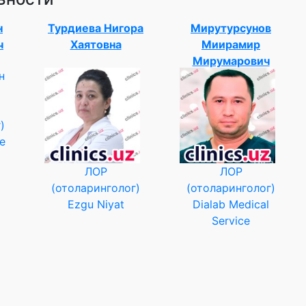
н
Турдиева Нигора
Мирутурсунов
ч
Хаятовна
Миирамир
Мирумарович
)
e
ЛОР
ЛОР
(отоларинголог)
(отоларинголог)
Ezgu Niyat
Dialab Medical
Service