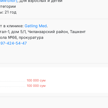
ринголог)
, Для взрослых и детей
атегории
: 21 год
т в клинике:
Gatling Med
.
ал-1, дом 5/1, Чиланзарский район, Ташкент
ола №66, прокуратура
-97-424-54-47
100 000 сум
100 000 сум