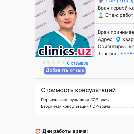
⚕️
ЛОР (отола
Врач первой к
⌛ Стаж работы
Врач принимае
Адрес:
кварт
Ориентиры: шк
Телефон:
+998
0 отзывов
Добавить отзыв
Стоимость консультаций
Первичная консультация ЛОР-врача
Вторичная консультация ЛОР-врача
⏰
Дни работы врача: