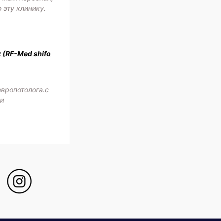
 эту клинику.
z (RF-Med shifo
европотолога.с
жи