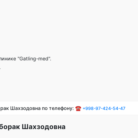
линике "Gatling-med".
.
орак Шахзодовна по телефону: ☎️
+998-97-424-54-47
уборак Шахзодовна