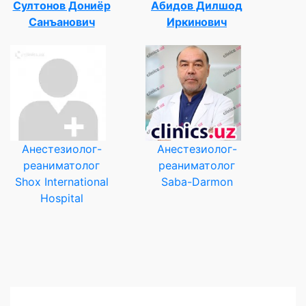
Султонов Дониёр
Абидов Дилшод
Санъанович
Иркинович
Анестезиолог-
Анестезиолог-
реаниматолог
реаниматолог
Shox International
Saba-Darmon
Hospital