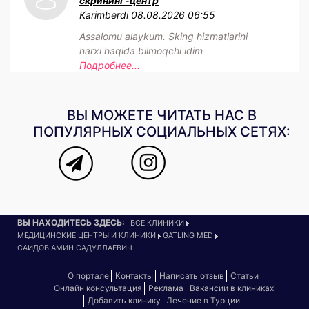
скрининг-центр
Karimberdi
08.08.2026 06:55
Assalomu alaykum. Sking hizmatlarini
narxi haqida bilmoqchi idim
Подробнее...
ВЫ МОЖЕТЕ ЧИТАТЬ НАС В
ПОПУЛЯРНЫХ СОЦИАЛЬНЫХ СЕТЯХ:
ВЫ НАХОДИТЕСЬ ЗДЕСЬ:
ВСЕ КЛИНИКИ
МЕДИЦИНСКИЕ ЦЕНТРЫ И КЛИНИКИ
GATLING MED
САИДОВ АМИН САДУЛЛАЕВИЧ
О портале
Контакты
Написать отзыв
Статьи
Онлайн консультация
Реклама
Вакансии в клиниках
Добавить клинику
Лечение в Турции