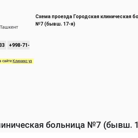
Схема проезда Городская клиническая б
№7 (бывш. 17-я)
 Ташкент
33
+998-71-
а сайте
Клиникс уз
линическая больница №7 (бывш. 1