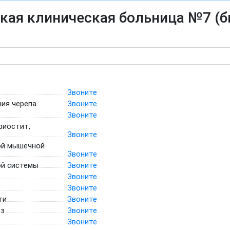
кая клиническая больница №7 (б
Звоните
ия черепа
Звоните
Звоните
риостит,
Звоните
ой мышечной
Звоните
й системы
Звоните
Звоните
Звоните
ти
Звоните
ёз
Звоните
Звоните