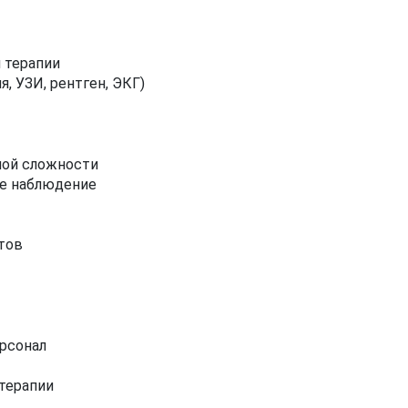
 терапии
, УЗИ, рентген, ЭКГ)
ной сложности
ое наблюдение
тов
рсонал
терапии