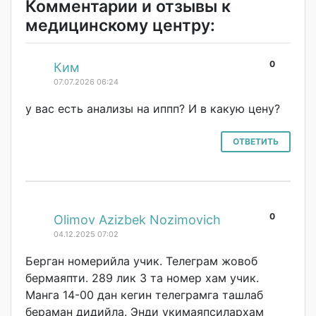
Комментарии и отзывы к
медицинскому центру:
0
#
Ким
07.07.2026 06:24
у вас есть анализы на иппп? И в какую цену?
ОТВЕТИТЬ
0
#
Olimov Azizbek Nozimovich
04.12.2025 07:02
Берган номерийла учик. Телеграм жовоб
бермаяпти. 289 лик 3 та номер хам учик.
Манга 14-00 дан кегин телеграмга ташлаб
бераман дидийла. Энди укимаяпсилархам