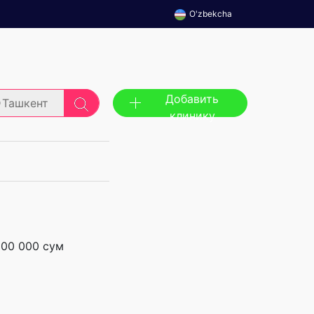
O'zbekcha
Добавить
Ташкент
клинику
500 000 сум