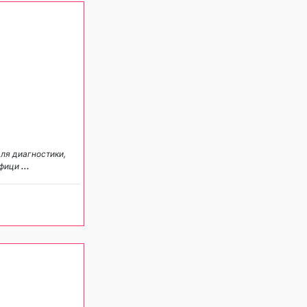
ля диагностики,
ифици
...