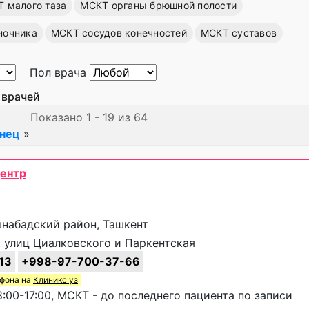
 малого таза
МСКТ органы брюшной полости
ночника
МСКТ сосудов конечностей
МСКТ суставов
Пол врача
 врачей
Показано 1 - 19 из 64
онец
»
центр
шнабадский район, Ташкент
 улиц Циалковского и Паркентская
13
+998-97-700-37-66
ефона на
Клиникс уз
:00-17:00, МСКТ - до последнего пациента по записи