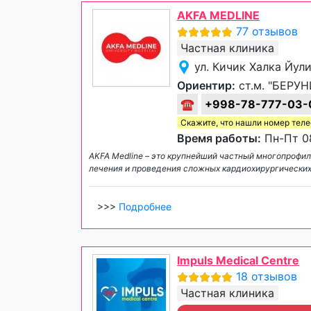
AKFA MEDLINE
77 отзывов
Частная клиника
ул. Кичик Халка Йул
Ориентир:
ст.м. "БЕРУН
☎
+998-78-777-03-
Скажите, что нашли номер тел
Время работы:
Пн-Пт 08
AKFA Medline – это крупнейший частный многопрофи
лечения и проведения сложных кардиохирургических
>>>
Подробнее
Impuls Medical Centre
18 отзывов
Частная клиника