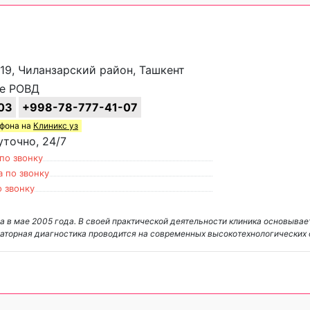
/19, Чиланзарский район, Ташкент
е РОВД
03
+998-78-777-41-07
ефона на
Клиникс уз
точно, 24/7
по звонку
а по звонку
о звонку
 в мае 2005 года. В своей практической деятельности клиника основывае
аторная диагностика проводится на современных высокотехнологических