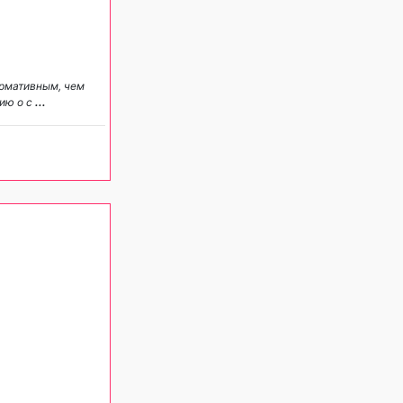
ормативным, чем
ию о с
...