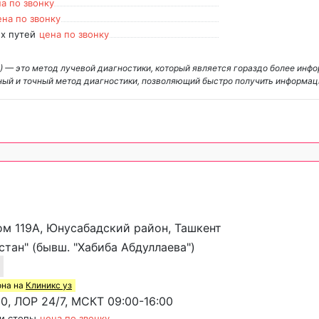
а по звонку
ена по звонку
х путей
цена по звонку
— это метод лучевой диагностики, который является гораздо более инф
ный и точный метод диагностики, позволяющий быстро получить информац
ом 119А, Юнусабадский район, Ташкент
тан" (бывш. "Хабиба Абдуллаева")
она на
Клиникс уз
0, ЛОР 24/7, МСКТ 09:00-16:00
и стопы
цена по звонку