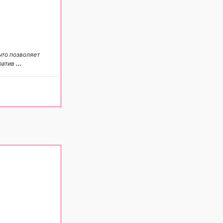
что позволяет
ратив
...