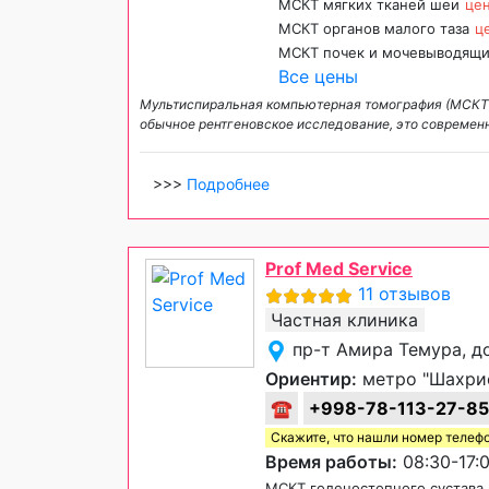
МСКТ мягких тканей шеи
цен
МСКТ органов малого таза
ц
МСКТ почек и мочевыводящи
Все цены
Мультиспиральная компьютерная томография (МСКТ) 
обычное рентгеновское исследование, это современ
>>>
Подробнее
Prof Med Service
11 отзывов
Частная клиника
пр-т Амира Темура, д
Ориентир:
метро "Шахрис
☎
+998-78-113-27-85
Скажите, что нашли номер телеф
Время работы:
08:30-17:0
МСКТ голеностопного сустава 