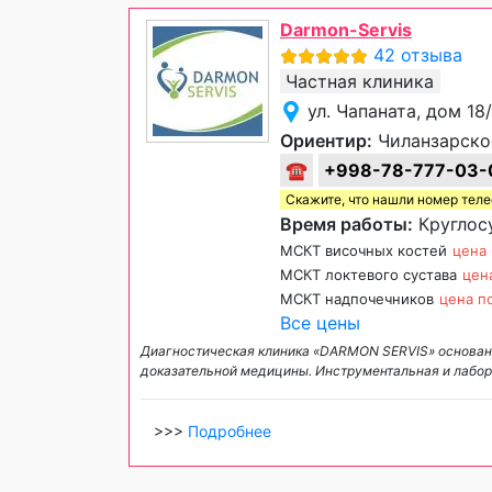
Darmon-Servis
42 отзыва
Частная клиника
ул. Чапаната, дом 18
Ориентир:
Чиланзарско
☎
+998-78-777-03-
Скажите, что нашли номер тел
Время работы:
Круглосу
МСКТ височных костей
цена 
МСКТ локтевого сустава
цен
МСКТ надпочечников
цена п
Все цены
Диагностическая клиника «DARMON SERVIS» основана
доказательной медицины. Инструментальная и лабор
>>>
Подробнее