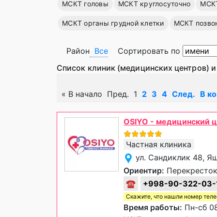
МСКТ головы
МСКТ круглосуточно
МСКТ
МСКТ органы грудной клетки
МСКТ позво
Район
Все
Сортировать по
Список клиник (медицинских центров) и
«
В начало
Пред.
1
2
3
4
След.
В к
OSIYO - медицинский 
Частная клиника
ул. Сандиклик 48, Я
Ориентир:
Перекресток
☎
+998-90-322-03-
Скажите, что нашли номер тел
Время работы:
Пн-сб 08