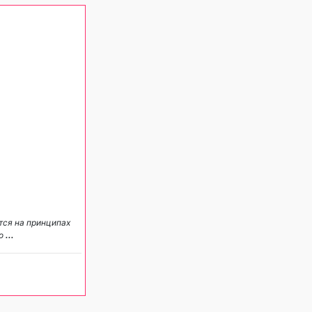
тся на принципах
 о
...