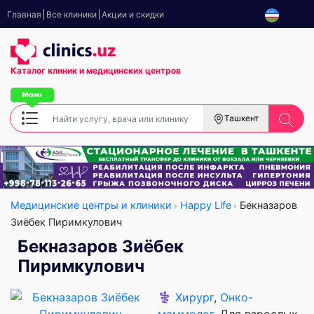
Главная
Все клиники
Акции и скидки
Каталог клиник
и медицинских центров
Ташкент
Медицинские центры и клиники
Happy Life
Бекназаров
Зиёбек Пиримкулович
Бекназаров Зиёбек
Пиримкулович
⚕️
Хирург
,
Онко-
маммолог
, Для взрослых