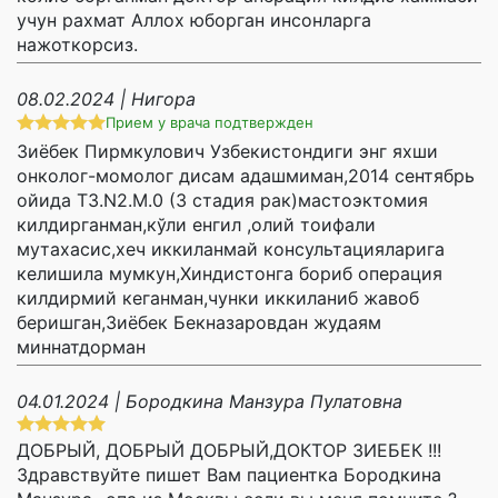
учун рахмат Аллох юборган инсонларга
нажоткорсиз.
08.02.2024 | Нигора
Прием у врача подтвержден
Зиёбек Пирмкулович Узбекистондиги энг яхши
онколог-момолог дисам адашмиман,2014 сентябрь
ойида Т3.N2.M.0 (3 стадия рак)мастоэктомия
килдирганман,кўли енгил ,олий тоифали
мутахасис,хеч иккиланмай консультацияларига
келишила мумкун,Хиндистонга бориб операция
килдирмий кеганман,чунки иккиланиб жавоб
беришган,Зиёбек Бекназаровдан жудаям
миннатдорман
04.01.2024 | Бородкина Манзура Пулатовна
ДОБРЫЙ, ДОБРЫЙ ДОБРЫЙ,ДОКТОР ЗИЕБЕК !!!
Здравствуйте пишет Вам пациентка Бородкина