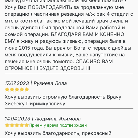
Манзура- опа из Москвы если вы меня помните ?
Хочу Вас ПОБЛАГОДАРИТЬ за проделанную мне
операцию ( частичная резекция м/ж рак 4 стадии с
мтс в костях),а так же мой лечащий врач очень и
очень удивлен был проделанной Вами работой и
схемой операции. БЛАГОДАРЯ ВАМ И КОНЕЧНО
ЕМУ я живу и радуюсь жизнью, операция была в
июне 2015 года. Вы врач от Бога, с первых дней,вы
меня воодушевили к жизни, Ваше напутствие на
лечение мне очень помогло. СПАСИБО ВАМ
ОГРОМНОЕ !!! БУДЬТЕ ЗДОРОВЫ !!!
17.07.2023 | Рузиева Лола
Хочу выразить огромную благодарность Врачу
Зиебеку Пиримкуловичу
14.04.2023 | Людмила Алимова
Прием у врача подтвержден
Хочу выразить благодарность, прекрасный