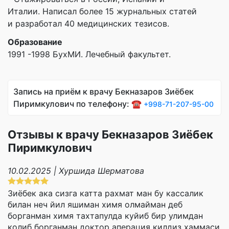
Италии. Написал более 15 журнальных статей
и разработал 40 медицинских тезисов.
Образование
1991 -1998 БухМИ. Лечебный факультет.
Запись на приём к врачу Бекназаров Зиёбек
Пиримкулович по телефону: ☎️
+998-71-207-95-00
Отзывы к врачу Бекназаров Зиёбек
Пиримкулович
10.02.2025 | Хуршида Шерматова
Зиëбек ака сизга катта рахмат ман бу кассалик
билан неч йил яшиман химя олмайман деб
борганман химя тахтапулда куйиб бир улимдан
колиб борганман доктор аперация килдиз хаммаси