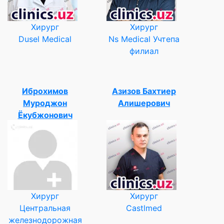
Хирург
Хирург
Dusel Medical
Ns Medical Учтепа
филиал
Иброхимов
Азизов Бахтиер
Муроджон
Алишерович
Ёкубжонович
Хирург
Хирург
Центральная
Castlmed
железнодорожная