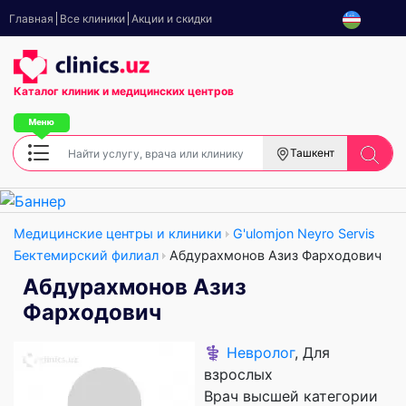
Главная
Все клиники
Акции и скидки
Каталог клиник
и медицинских центров
Ташкент
Медицинские центры и клиники
G'ulomjon Neyro Servis
Бектемирский филиал
Абдурахмонов Азиз Фарходович
Абдурахмонов Азиз
Фарходович
⚕️
Невролог
, Для
взрослых
Врач высшей категории