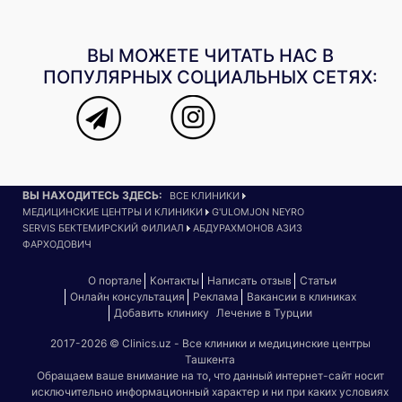
ВЫ МОЖЕТЕ ЧИТАТЬ НАС В
ПОПУЛЯРНЫХ СОЦИАЛЬНЫХ СЕТЯХ:
ВЫ НАХОДИТЕСЬ ЗДЕСЬ:
ВСЕ КЛИНИКИ
МЕДИЦИНСКИЕ ЦЕНТРЫ И КЛИНИКИ
G'ULOMJON NEYRO
SERVIS БЕКТЕМИРСКИЙ ФИЛИАЛ
АБДУРАХМОНОВ АЗИЗ
ФАРХОДОВИЧ
О портале
Контакты
Написать отзыв
Статьи
Онлайн консультация
Реклама
Вакансии в клиниках
Добавить клинику
Лечение в Турции
2017-2026 © Clinics.uz - Все клиники и медицинские центры
Ташкента
Обращаем ваше внимание на то, что данный интернет-сайт носит
исключительно информационный характер и ни при каких условиях