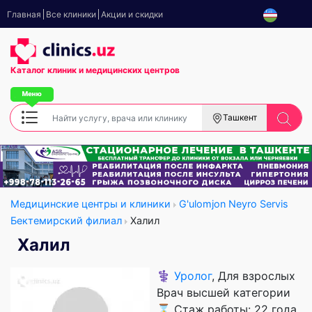
Главная
Все клиники
Акции и скидки
Каталог клиник
и медицинских центров
Ташкент
Медицинские центры и клиники
G'ulomjon Neyro Servis
Бектемирский филиал
Халил
Халил
⚕️
Уролог
, Для взрослых
Врач высшей категории
⌛ Стаж работы: 22 года