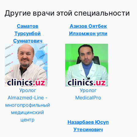
Другие врачи этой специальности
Саматов
Азизов Оятбек
Турсунбой
Илхомжон угли
Суннатович
Уролог
Уролог
Almazmed-Line -
MedicalPro
многопрофильный
медицинский
центр
Назарбаев Юсуп
Утесинович