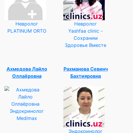
Невролог
Невролог
PLATINUM ORTO
Yashfaa clinic -
Сохраним
Здоровье Вместе
Ахмедова Лайло
Рахманова Севинч
Оллаёровна
Бахтияровна
Эндокринолог
Medimax
Эндокринолог