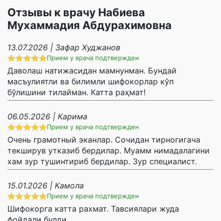
Отзывы к врачу Набиева
Мухаммадия Абдурахимовна
13.07.2026 | Зафар Худжанов
Прием у врача подтвержден
Даволаш натижасидан мамнунман. Бундай
масъулиятли ва билимли шифокорлар кўп
бўлишини тилайман. Катта раҳмат!
06.05.2026 | Карима
Прием у врача подтвержден
Очень грамотный эканлар. Сочидан тирногигача
текширув утказиб бердилар. Муамм нимадалагини
хам зур тушинтириб бердилар. Зур специалист.
15.01.2026 | Камола
Прием у врача подтвержден
Шифокорга катта рахмат. Тавсиялари жуда
фойдали булди.