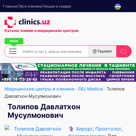
Главная
Все клиники
Акции и скидки
Каталог клиник
и медицинских центров
Ташкент
Медицинские центры и клиники
SBJ Medical
Толипов
Давлатхон Мусулмонович
Толипов Давлатхон
Мусулмонович
⚕️
Хирург
,
Проктолог
,
Колопроктолог
, Для