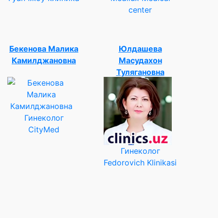
center
Бекенова Малика
Юлдашева
Камилджановна
Масудахон
Тулягановна
Гинеколог
CityMed
Гинеколог
Fedorovich Klinikasi