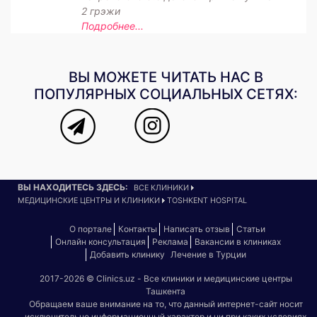
2 грэжи
Подробнее...
ВЫ МОЖЕТЕ ЧИТАТЬ НАС В
ПОПУЛЯРНЫХ СОЦИАЛЬНЫХ СЕТЯХ:
ВЫ НАХОДИТЕСЬ ЗДЕСЬ:
ВСЕ КЛИНИКИ
МЕДИЦИНСКИЕ ЦЕНТРЫ И КЛИНИКИ
TOSHKENT HOSPITAL
О портале
Контакты
Написать отзыв
Статьи
Онлайн консультация
Реклама
Вакансии в клиниках
Добавить клинику
Лечение в Турции
2017-2026 © Clinics.uz - Все клиники и медицинские центры
Ташкента
Обращаем ваше внимание на то, что данный интернет-сайт носит
исключительно информационный характер и ни при каких условиях