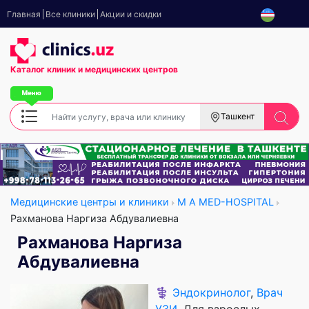
Главная
Все клиники
Акции и скидки
Каталог клиник
и медицинских центров
Ташкент
Медицинские центры и клиники
M A MED-HOSPITAL
Рахманова Наргиза Абдувалиевна
Рахманова Наргиза
Абдувалиевна
⚕️
Эндокринолог
,
Врач
УЗИ
, Для взрослых