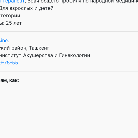
 терапевт
, Врач общего профиля по народной медицин
 Для взрослых и детей
атегории
: 25 лет
ine
.
ский район, Ташкент
институт Акушерства и Гинекологии
9-75-55
ям, как: