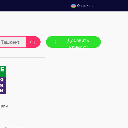
O'zbekcha
Добавить
Ташкент
клинику
ович