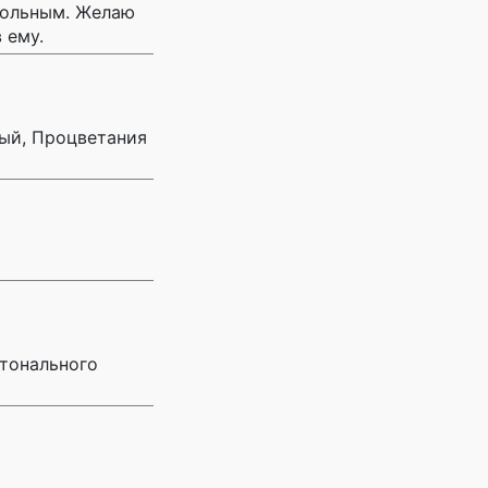
овольным. Желаю
 ему.
ный, Процветания
стонального