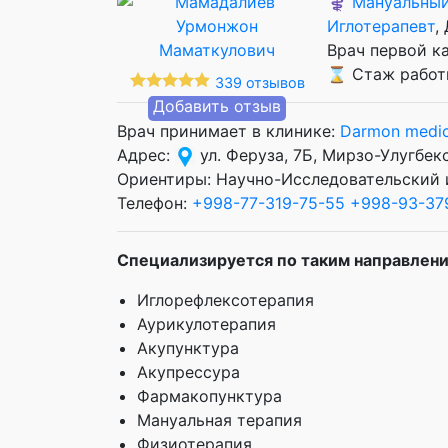
⚕️
Мануальный
Иглотерапевт
,
Врач первой к
⌛ Стаж работы
339 отзывов
Добавить отзыв
Врач принимает в клинике:
Darmon medic
Адрес:
ул. Феруза, 7Б, Мирзо-Улугбек
Ориентиры: Научно-Исследовательский 
Телефон:
+998-77-319-75-55
+998-93-37
Специализируется по таким направлени
Иглорефлексотерапия
Аурикулотерапия
Акупунктура
Акупрессура
Фармакопунктура
Мануальная терапия
Физиотерапия