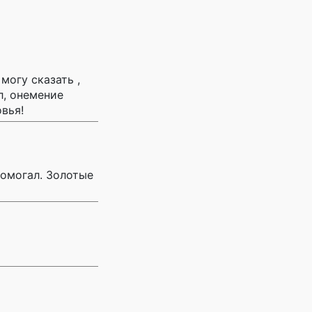
могу сказать ,
ал, онемение
вья!
помогал. Золотые