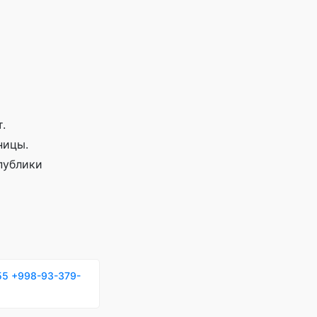
.
ницы.
публики
55
+998-93-379-