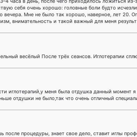
3–4 часа в день, после чего приходилось ложиться из-
твую себя очень хорошо: головные боли будто исчезли
о вечера. Мне не было так хорошо, наверное, лет 20. 
изм, внимательность и такой важный для меня результ
ельный весёлый После трёх сеансов. Иглотерапии спл
сти иглотерапий,у меня была отдушка данный момент я
аньше отдушки не было,так что очень отличный специал
ь после процедуры, знает свое дело, ставит иглы про