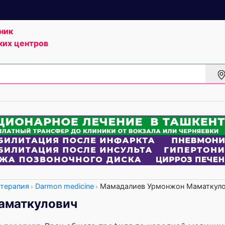
ник
ких центров
 терапия
Darmon medicine
Мамадалиев Урмонжон Маматкул
аматкулович