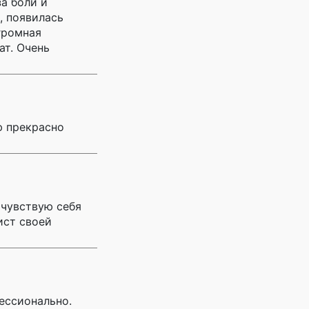
за боли и
, появилась
Огромная
ат. Очень
ю прекрасно
 чувствую себя
ист своей
фессионально.