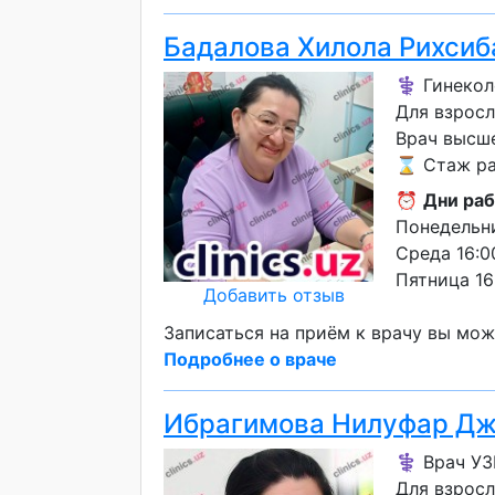
Бадалова Хилола Рихсиб
⚕️ Гинекол
Для взрос
Врач высш
⌛ Стаж ра
⏰
Дни раб
Понедельни
Среда 16:0
Пятница 16
Добавить отзыв
Записаться на приём к врачу вы мож
Подробнее о враче
Ибрагимова Нилуфар Д
⚕️ Врач У
Для взросл