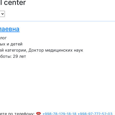
l center
лаевна
лог
ых и детей
ей категории
Доктор медицинских наук
боты: 29 лет
ете по телефону: ☎️
+998-78-129-18-18
+998-97-772-52-03