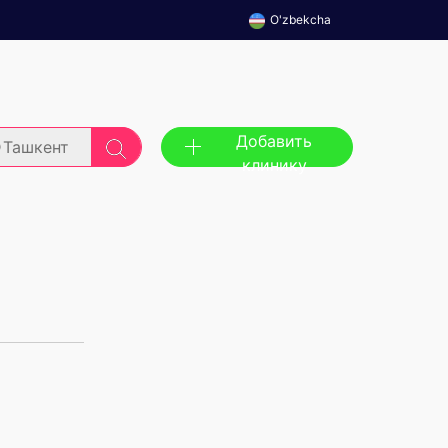
O'zbekcha
Добавить
Ташкент
клинику