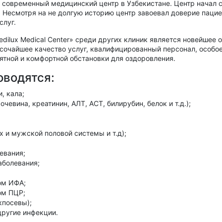
современный медицинский центр в Узбекистане. Центр начал 
. Несмотря на не долгую историю центр завоевал доверие паци
слуг.
dilux Medical Center» среди других клиник является новейшее 
сочайшее качество услуг, квалифицированный персонал, особое
ятной и комфортной обстановки для оздоровления.
оводятся:
, кала;
евина, креатинин, АЛТ, АСТ, билирубин, белок и т.д.);
 и мужской половой системы и т.д);
евания;
аболевания;
ом ИФА;
ом ПЦР;
кпосевы);
другие инфекции.