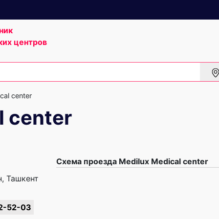
ник
ких центров
cal center
l center
Схема проезда Medilux Medical center
н, Ташкент
2-52-03