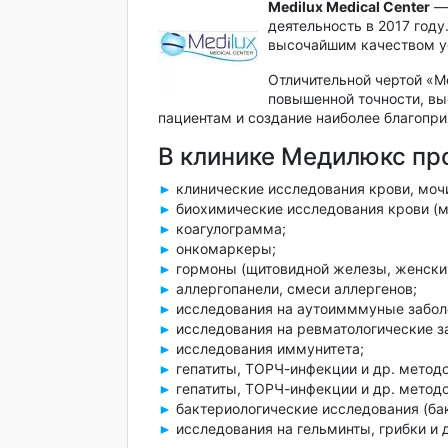
Medilux Medical Center
— 
деятельность в 2017 году
высочайшим качеством у
Отличительной чертой «Me
повышенной точности, вы
пациентам и создание наиболее благопри
В клинике Медилюкс пр
клинические исследования крови, мочи
►
биохимические исследования крови (моч
►
коагулограмма;
►
онкомаркеры;
►
гормоны (щитовидной железы, женских
►
аллергопанели, смеси аллергенов;
►
исследования на аутоимммуные забол
►
исследования на ревматологические з
►
исследования иммунитета;
►
гепатиты, ТОРЧ-инфекции и др. метод
►
гепатиты, ТОРЧ-инфекции и др. метод
►
бактериологические исследования (ба
►
исследования на гельминты, грибки и 
►