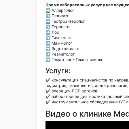
Кроме лабораторных услуг у нас осущес
➡
Аллерголог
➡
Педиатр
➡
Гастроэнтеролог
➡
Терапевт
➡
Лор
➡
Гинеколог
➡
Маммолог
➡
Эндокринолог
➡
Ревматолог
➡
Гематолог - Гемостазиолог
Услуги:
✔️ консультация специалистов по направл
педиатрия, гинекология, эндокринология,
✔️ операции ЛОР органов;
✔️ лабораторная диагностика (полный спе
✔️ инструментальное обследование (УЗИ,
Видео о клинике Medi