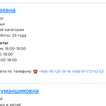
аевна
ог
лых
ей категории
боты: 33 года
оты:
к 16:00-18:00
0-18:00
:00-18:00
ете по телефону: ☎️
+998-78-129-18-18
+998-97-772-52-03
жуманшиковна
ЗИ
ых и детей