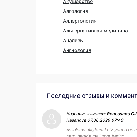
Акушерство
Алгология
Аллергология
Альтернативная медицина
Анализы
Ангиология
Последние отзывы и коммен
Название клиники:
Renessans Cli
Hasanova
07.08.2026 07:49
Assalomu alaykum koʻz yuqori qovo
narxi haqida maʼlumot bering