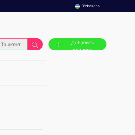
O'zbekcha
Добавить
Ташкент
клинику
й