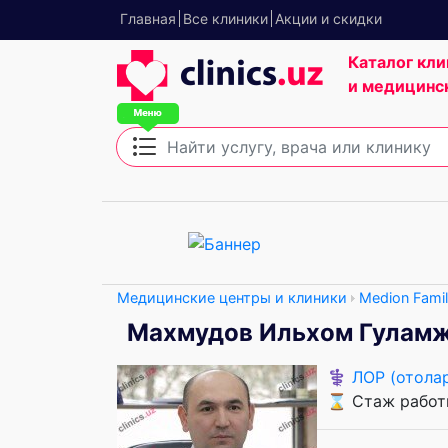
Главная
Все клиники
Акции и скидки
Каталог кли
и медицинс
Медицинские центры и клиники
Medion Famil
Махмудов Ильхом Гулам
⚕️
ЛОР (отола
⌛ Стаж работы