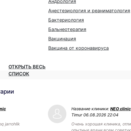
Андрология
Анестезиология и реаниматология
Бактериология
Бальнеотерапия
Вакцинация
Вакцина от коронавируса
ОТКРЫТЬ ВЕСЬ
СПИСОК
тарии
nic
Название клиники:
NEO clinic
Timur
06.08.2026 22:04
q jarrohlik
Очень хорошая клиника, отл
опытные врачи всем советую