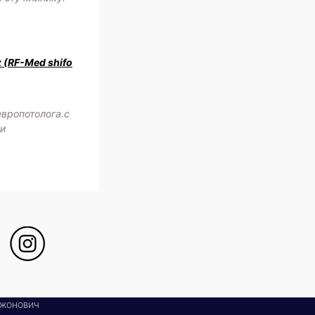
z (RF-Med shifo
европотолога.с
жи
МЖОНОВИЧ