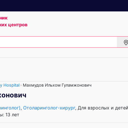
ник
ких центров
y Hospital
Махмудов Ильхом Гуламжонович
жонович
ринголог)
,
Отоларинголог-хирург
, Для взрослых и дете
: 13 лет