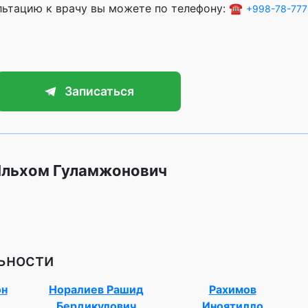
ультацию к врачу вы можете по телефону: ☎️
+998-78-777
Записаться
Ильхом Гуламжонович
ьности
он
Норалиев Рашид
Рахимов
Бердикулович
Иноятилло