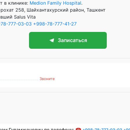
т в клинике:
Medion Family Hospital
.
рохат 258, Шайхантахурский район, Ташкент
вший Salus Vita
78-777-03-03
+998-78-777-41-27
Записаться
Звоните
хом Гуламжонович по телефону: ☎️
+998-78-777-03-03
+9