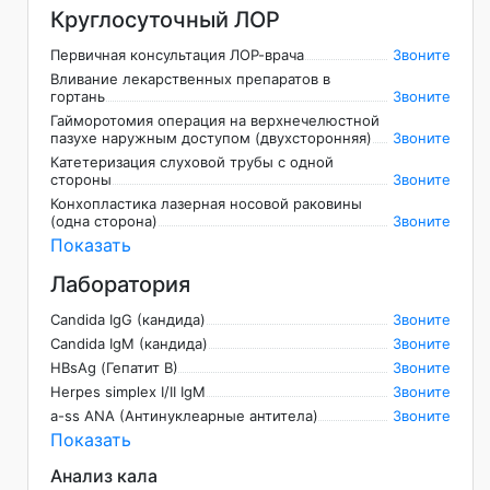
Круглосуточный ЛОР
Первичная консультация ЛОР-врача
Звоните
Вливание лекарственных препаратов в
гортань
Звоните
Гайморотомия операция на верхнечелюстной
пазухе наружным доступом (двухсторонняя)
Звоните
Катетеризация слуховой трубы с одной
стороны
Звоните
Конхопластика лазерная носовой раковины
(одна сторона)
Звоните
Показать
Лаборатория
Candida IgG (кандида)
Звоните
Candida IgM (кандида)
Звоните
HBsAg (Гепатит B)
Звоните
Herpes simplex I/II IgM
Звоните
а-ss ANA (Антинуклеарные антитела)
Звоните
Показать
Анализ кала