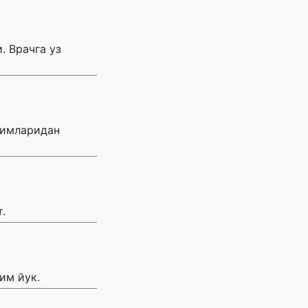
. Врачга уз
димларидан
.
им йук.