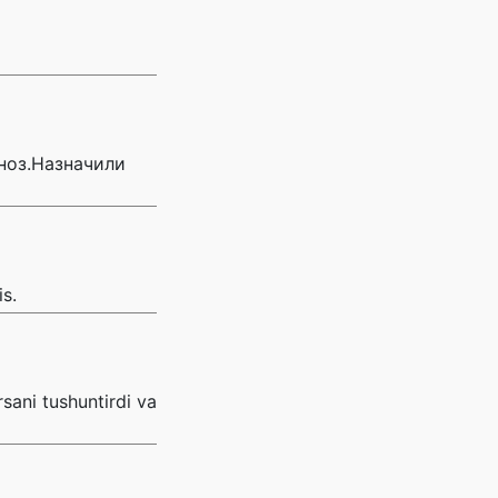
ноз.Назначили
is.
sani tushuntirdi va