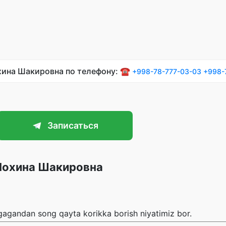
хина Шакировна по телефону: ☎️
+998-78-777-03-03
+998-
Записаться
Мохина Шакировна
ugagandan song qayta korikka borish niyatimiz bor.