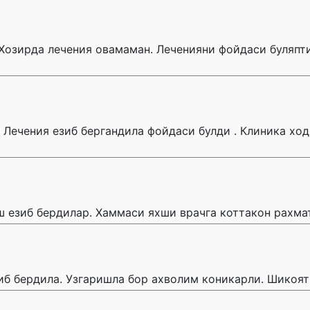
Хозирда лечения овамаман. Леченияни фойдаси буляпти
. Лечения езиб бергандила фойдаси булди . Клиника хо
 езиб бердилар. Хаммаси яхши врачга коттакон рахмат
иб бердила. Узгаришла бор ахволим коникарли. Шикоят