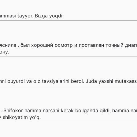
Hammasi tayyor. Bizga yoqdi.
яснила . был хороший осмотр и поставлен точный диаг
ону.
ni buyurdi va o'z tavsiyalarini berdi. Juda yaxshi mutaxass
m. Shifokor hamma narsani kerak bo'lganda qildi, hamma nar
 shikoyatim yo'q.