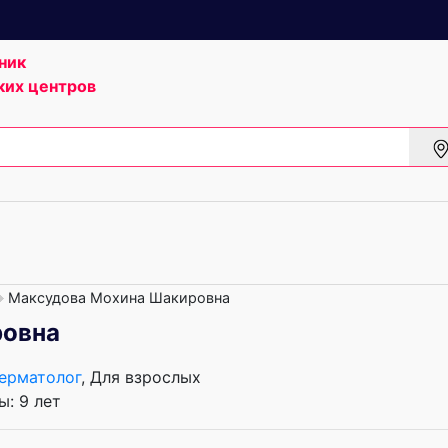
ник
ких центров
Максудова Мохина Шакировна
ровна
ерматолог
, Для взрослых
: 9 лет