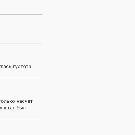
лась густота
только насчет
ультат был