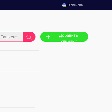
O'zbekcha
Добавить
Ташкент
клинику