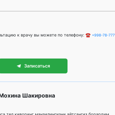
ультацию к врачу вы можете по телефону: ☎️
+998-78-777
Записаться
 Мохина Шакировна
са тел киворинг манзилингизни айтсангиз борардим