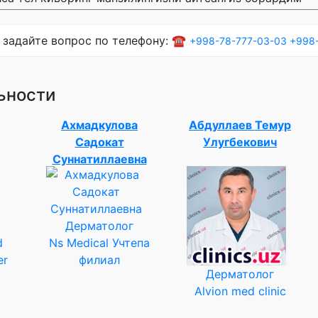
 задайте вопрос по телефону: ☎️
+998-78-777-03-03
+998-
ьности
Ахмадкулова
Абдуллаев Темур
Садокат
Улугбекович
Суннатиллаевна
Дерматолог
d
Ns Medical Учтепа
er
филиал
Дерматолог
Alvion med clinic