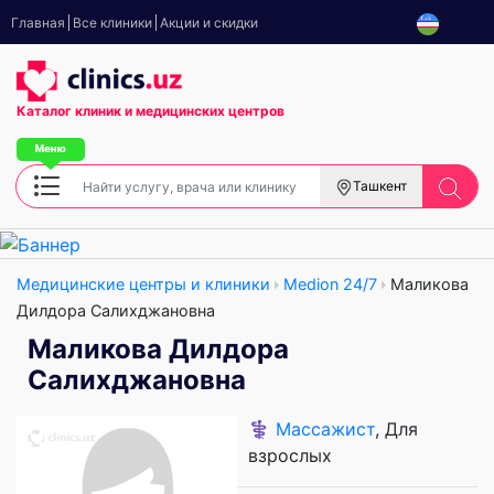
Главная
Все клиники
Акции и скидки
Каталог клиник
и медицинских центров
Ташкент
Медицинские центры и клиники
Medion 24/7
Маликова
Дилдора Салихджановна
Маликова Дилдора
Салихджановна
⚕️
Массажист
, Для
взрослых