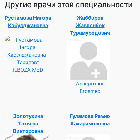
Другие врачи этой специальности
Рустамова Нигора
Жабборов
Кабулджановна
Жавлонбек
Турамуродович
Терапевт
ILBOZA MED
Аллерголог
Brosmed
Золотухина
Гуламова Раъно
Татьяна
Кахарамоновна
Викторовна