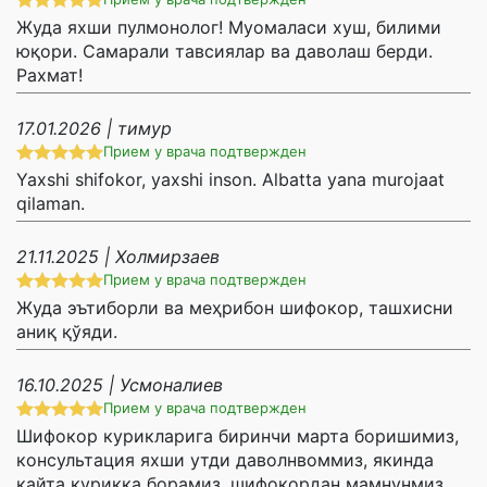
Жуда яхши пулмонолог! Муомаласи хуш, билими
юқори. Самарали тавсиялар ва даволаш берди.
Рахмат!
17.01.2026 | тимур
Прием у врача подтвержден
Yaxshi shifokor, yaxshi inson. Albatta yana murojaat
qilaman.
21.11.2025 | Холмирзаев
Прием у врача подтвержден
Жуда эътиборли ва меҳрибон шифокор, ташхисни
аниқ қўяди.
16.10.2025 | Усмоналиев
Прием у врача подтвержден
Шифокор курикларига биринчи марта боришимиз,
консультация яхши утди даволнвоммиз, якинда
кайта курикка борамиз, шифокордан мамнунмиз.