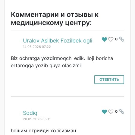
Комментарии и отзывы к
медицинскому центру:
0
#
Uralov Asilbek Fozilbek ogli
14.06.2026 07:22
Biz ochratga yozdirmoqchi edik. Iloji boricha
ertaroqqa yozib quya olasizmi
ОТВЕТИТЬ
0
#
Sodiq
20.05.2026 05:11
бошим огрийди холсизман