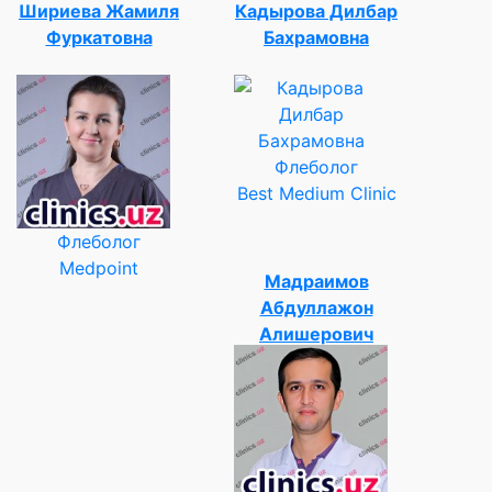
Шириева Жамиля
Кадырова Дилбар
Фуркатовна
Бахрамовна
Флеболог
Best Medium Clinic
Флеболог
Medpoint
Мадраимов
Абдуллажон
Алишерович