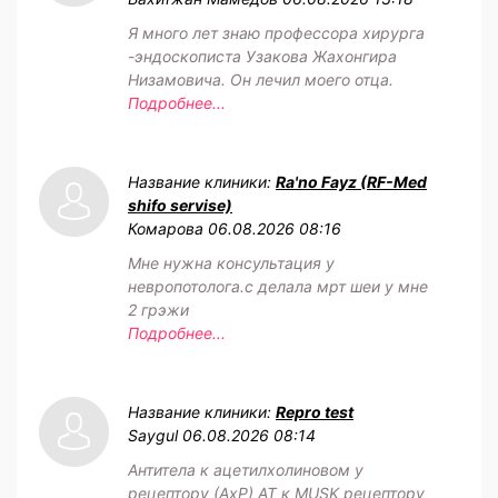
Я много лет знаю профессора хирурга
-эндоскописта Узакова Жахонгира
Низамовича. Он лечил моего отца.
Подробнее...
Название клиники:
Ra'no Fayz (RF-Med
shifo servise)
Комарова
06.08.2026 08:16
Мне нужна консультация у
невропотолога.с делала мрт шеи у мне
2 грэжи
Подробнее...
Название клиники:
Repro test
Saygul
06.08.2026 08:14
Антитела к ацетилхолиновом у
рецептору (АхР) АТ к MUSK рецептору