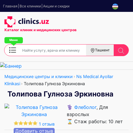
Главная
Все клиники
Акции и скидки
Каталог клиник
и медицинских центров
Ташкент
Медицинские центры и клиники
Ns Medical Ayollar
Klinikasi
Толипова Гулноза Эркиновна
Толипова Гулноза Эркиновна
⚕️
Флеболог
, Для
взрослых
⌛ Стаж работы: 10 лет
1 отзыв
Добавить отзыв