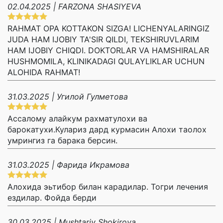
02.04.2025 | FARZONA SHASIYEVA
RAHMAT OPA KOTTAKON SIZGA! LICHENYALARINGIZ
JUDA HAM IJOBIY TA'SIR QILDI, TEKSHIRUVLARIM
HAM IJOBIY CHIQDI. DOKTORLAR VA HAMSHIRALAR
HUSHMOMILA, KLINIKADAGI QULAYLIKLAR UCHUN
ALOHIDA RAHMAT!
31.03.2025 | Угилой Гулметова
Ассалому алайкум рахматулохи ва
барокатухи.Кулариз дард курмасин Алохи таолох
умрингиз га барака берсин.
31.03.2025 | Фарида Икрамова
Алохида эьтибор билан карадилар. Тогри лечения
ездилар. Фойда берди
30.03.2025 | Mushtariy Shokirova