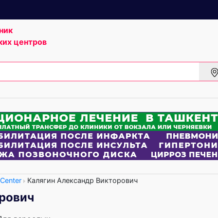
ник
ких центров
Center
Калягин Александр Викторович
орович