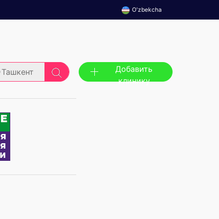
O'zbekcha
Добавить
Ташкент
клинику