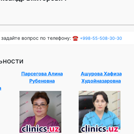
 задайте вопрос по телефону: ☎️
+998-55-508-30-30
ьности
Парсегова Алина
Ашурова Хафиза
Рубеновна
Худойназаровна
а