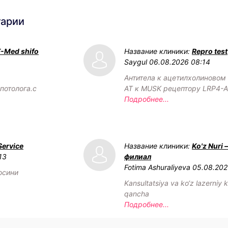
тарии
F-Med shifo
Название клиники:
Repro test
Saygul
06.08.2026 08:14
Антитела к ацетилхолиновом 
потолога.с
АТ к MUSK рецептору LRP4-
Подробнее...
Service
Название клиники:
Ko'z Nuri
13
филиал
Fotima Ashuraliyeva
05.08.202
осини
Kansultatsiya va ko‘z lazerniy k
qancha
Подробнее...