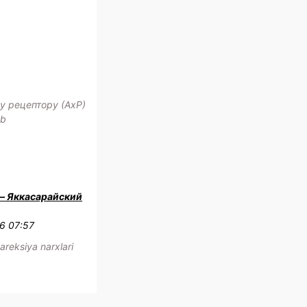
у рецептору (АхР)
Ab
 — Яккасарайский
6 07:57
areksiya narxlari