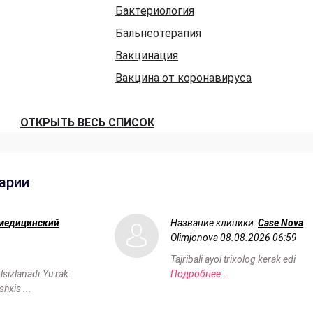
Бактериология
Бальнеотерапия
Вакцинация
Вакцина от коронавируса
ОТКРЫТЬ ВЕСЬ СПИСОК
арии
медицинский
Название клиники:
Case Nova
Olimjonova
08.08.2026 06:59
Tajribali ayol trixolog kerak edi
izlanadi.Yu rak
Подробнее...
hxis ...