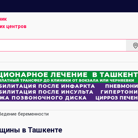
ник
их центров
едение беременности
нщины в Ташкенте