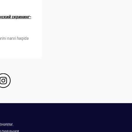
нский скрининг-
ini narxi haqida
ением.
олевания