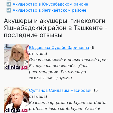
➡️
Акушерство в Юнусабадском районе
➡️
Акушерство в Янгихаётском районе
Акушеры и акушеры-гинекологи
Яшнабадский район в Ташкенте -
последние отзывы
Юлдашева Сурайё Зариповна
(6
отзывов)
Очень вежливый и внимательный врач.
Выслушала все жалобы. Дала
рекомендации. Рекомендую.
28.07.2026 14:15 / Зульфия
Султанов Саидазим Насирович
(5
отзывов)
Bu inson haqiqatdan judayam zor doktor
professor inson sifatidayam o’z ishini