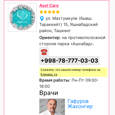
Ayol Care
ул. Махтумкули (бывш.
Тараккиёт) 15, Яшнабадский
район, Ташкент
Ориентир:
на противоположной
стороне парка «Ашхабад».
☎
+998-78-777-03-03
Скажите, что нашли номер телефона на
Клиникс уз
Время работы:
Пн-Пт 09:00-
18:00
Врачи
Гафуров
Жахонгир