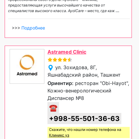
предоставляющая услуги высочайшего качества от
специалистов высокого класса. AyolCare – место, где каж
...
>>>
Подробнее
Astramed Clinic
ул. Зохидова, 8Г,
Яшнабадский район, Ташкент
Ориентир:
ресторан "Obi-Hayot",
Кожно-венерологический
Диспансер №8
☎
+998-55-501-36-63
Скажите, что нашли номер телефона на
Клиникс уз