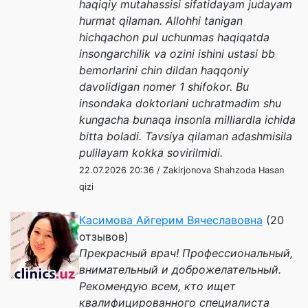
haqiqiy mutahassisi sifatidayam judayam
hurmat qilaman. Allohhi tanigan
hichqachon pul uchunmas haqiqatda
insongarchilik va ozini ishini ustasi bb
bemorlarini chin dildan haqqoniy
davolidigan nomer 1 shifokor. Bu
insondaka doktorlani uchratmadim shu
kungacha bunaqa insonla milliardla ichida
bitta boladi. Tavsiya qilaman adashmisila
pulilayam kokka sovirilmidi.
22.07.2026 20:36 / Zakirjonova Shahzoda Hasan
qizi
Касимова Айгерим Вячеславовна
(20
отзывов)
Прекрасный врач! Профессиональный,
внимательный и доброжелательный.
Рекомендую всем, кто ищет
квалифицированного специалиста