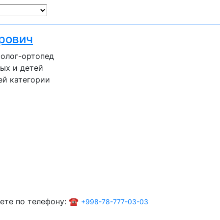
рович
толог-ортопед
ых и детей
ей категории
ете по телефону: ☎️
+998-78-777-03-03