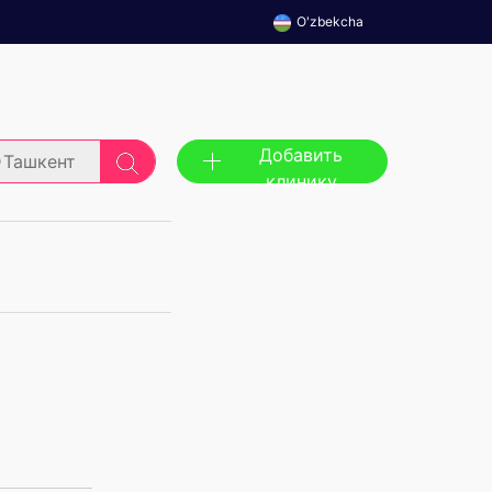
O'zbekcha
Добавить
Ташкент
клинику