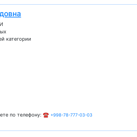
довна
ЗИ
лых
ей категории
ете по телефону: ☎️
+998-78-777-03-03