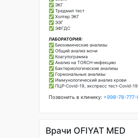
✅ ЭКГ
✅ Тредмил тест
✅ Холтер ЭКГ
✅ ЭЭГ
✅ ЭФГДС
ЛАБОРАТОРИЯ:
✅ Биохимические анализы
✅ Общий анализ мочи
✅ Коагулограмма
✅ Анализ на TORCH-инфекцию
✅ Бактериологические анализы
✅ Гормональные анализы
✅ Иммунологический анализ крови
✅ ПЦР-Covid-19, экспресс тест-Сovid-19
Позвонить в клинику:
+998-78-777-
Врачи OFIYAT MED