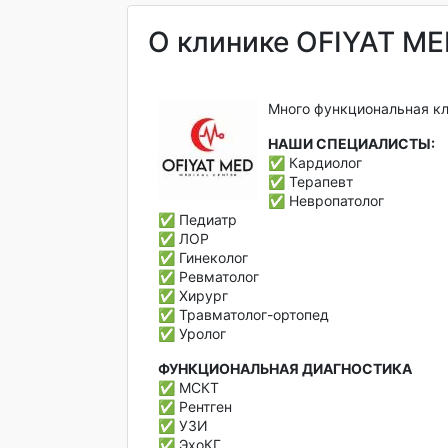
О клинике OFIYAT M
Много функциональная кли
НАШИ СПЕЦИАЛИСТЫ:
✅ Кардиолог
✅ Терапевт
✅ Невропатолог
✅ Педиатр
✅ ЛОР
✅ Гинеколог
✅ Ревматолог
✅ Хирург
✅ Травматолог-ортопед
✅ Уролог
ФУНКЦИОНАЛЬНАЯ ДИАГНОСТИКА
✅ МСКТ
✅ Рентген
✅ УЗИ
✅ ЭхоКГ