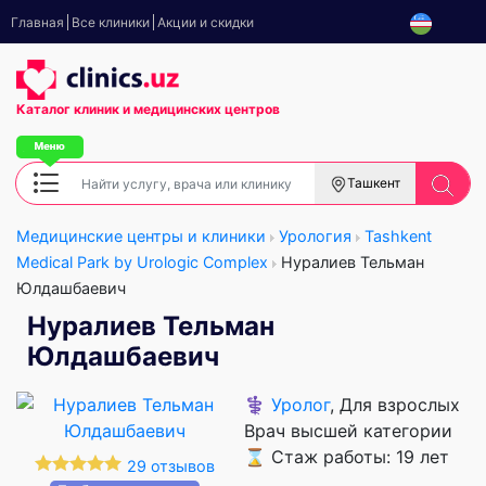
Главная
Все клиники
Акции и скидки
Каталог клиник
и медицинских центров
Ташкент
Медицинские центры и клиники
Урология
Tashkent
Medical Park by Urologic Complex
Нуралиев Тельман
Юлдашбаевич
Нуралиев Тельман
Юлдашбаевич
⚕️
Уролог
, Для взрослых
Врач высшей категории
⌛ Стаж работы: 19 лет
29 отзывов