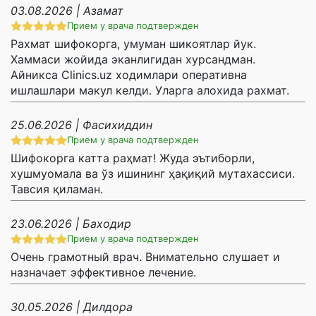
03.08.2026 | Азамат
Прием у врача подтвержден
Рахмат шифокорга, умуман шикоятлар йук.
Хаммаси жойида эканлигидан хурсандман.
Айникса Clinics.uz ходимлари оперативна
ишлашлари макул келди. Уларга алохида рахмат.
25.06.2026 | Фасихиддин
Прием у врача подтвержден
Шифокорга катта раҳмат! Жуда эътиборли,
хушмуомала ва ўз ишининг ҳақиқий мутахассиси.
Тавсия қиламан.
23.06.2026 | Баходир
Прием у врача подтвержден
Очень грамотный врач. Внимательно слушает и
назначает эффективное лечение.
30.05.2026 | Дилдора