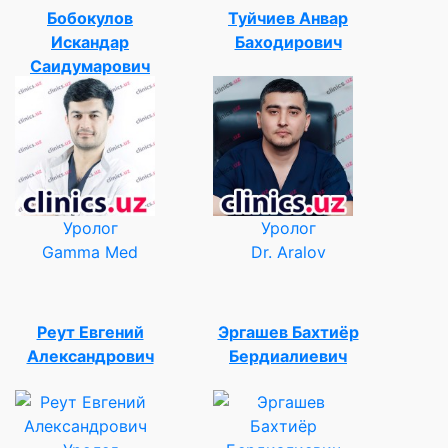
Бобокулов
Туйчиев Анвар
Искандар
Баходирович
Саидумарович
Уролог
Уролог
Gamma Med
Dr. Aralov
Реут Евгений
Эргашев Бахтиёр
Александрович
Бердиалиевич