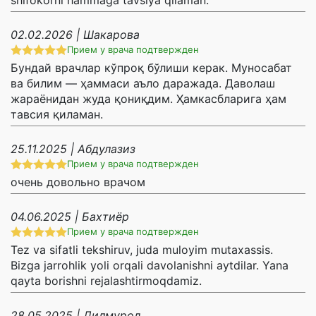
shifokorni hammaga tavsiya qilaman.
02.02.2026 | Шакарова
Прием у врача подтвержден
Бундай врачлар кўпроқ бўлиши керак. Муносабат
ва билим — ҳаммаси аъло даражада. Даволаш
жараёнидан жуда қониқдим. Ҳамкасбларига ҳам
тавсия қиламан.
25.11.2025 | Абдулазиз
Прием у врача подтвержден
очень довольно врачом
04.06.2025 | Бахтиёр
Прием у врача подтвержден
Tez va sifatli tekshiruv, juda muloyim mutaxassis.
Bizga jarrohlik yoli orqali davolanishni aytdilar. Yana
qayta borishni rejalashtirmoqdamiz.
28.05.2025 | Дилмурод