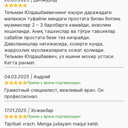
Тельман Юлдашбаевичнинг юқори даражадаги
малакаси туфайли мендаги простата билан боғлиқ
муаммолар 2 – 3 баробарга камайди, ахволим
яхшиланди. Аниқ ташхислар ва тўғри тавсиялар
сабабли простата бези тез кичрайди.
Даволанишлар натижасида, хозирги кунда,
жаррохлик муолажаларига хожат қолмади.
Тельман Юлдашбаевич, уз ишини мохир устаси.
Катта рахмат.
04.03.2025 | Андрей
Прием у врача подтвержден
Грамотный специалист, вежливый врач. Он
профессионал.
17.01.2025 | Хожакбар
Прием у врача подтвержден
Таjribali vrach. Menga judayam maqul keldi.