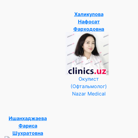
Халикулова
Нафосат
Фарходовна
Окулист
(Офтальмолог)
Nazar Medical
Ишанхаджаева
Фариса
Шухратовна