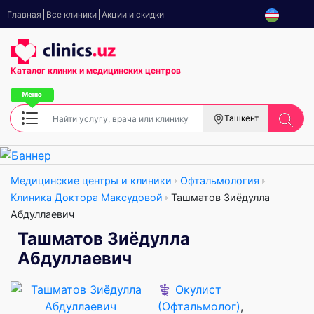
Главная
Все клиники
Акции и скидки
Каталог клиник
и медицинских центров
Ташкент
Медицинские центры и клиники
Офтальмология
Клиника Доктора Максудовой
Ташматов Зиёдулла
Абдуллаевич
Ташматов Зиёдулла
Абдуллаевич
⚕️
Окулист
(Офтальмолог)
,