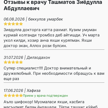
Отзывы к врачу Ташматов Зиёдулла
Абдуллаевич
06.08.2026 | беккулов умарбек
Зиедулла докторга катта рахмат. Кузим умуман
курмай колганди тромбоз деб айтишди. Уч марта
укол килди, хозир анча яхши куряпман. Яхши
доктор экан, Аллох рози булсин.
31.07.2026 | Дилзодахон
Супер специалист!!!! Доктор внимательный и
дружелюбный. При необходимости обращусь к вам
еще раз
17.06.2026 | Хафиза
Прием у врача подтвержден
Аъло шифокор! Муомаласи яхши, касбига
масъулият билан ёндашади. Тўғри ташхис қўйиб,