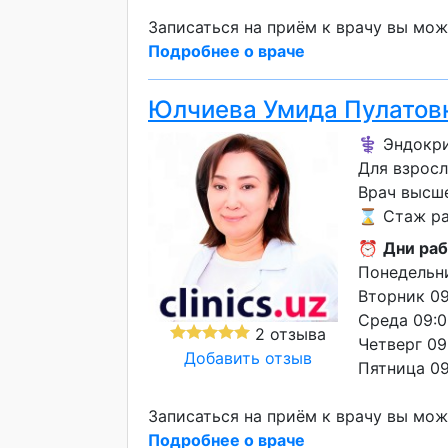
Записаться на приём к врачу вы мож
Подробнее о враче
Юлчиева Умида Пулатов
⚕️ Эндокр
Для взрос
Врач высш
⌛ Стаж ра
⏰
Дни раб
Понедельни
Вторник 09
Среда 09:0
2 отзыва
Четверг 09
Добавить отзыв
Пятница 09
Записаться на приём к врачу вы мож
Подробнее о враче