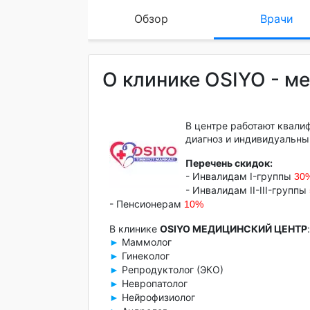
Обзор
Врачи
О клинике OSIYO - м
В центре работают квали
диагноз и индивидуальны
Перечень скидок:
- Инвалидам I-группы
30
- Инвалидам II-III-группы
- Пенсионерам
10%
В клинике
OSIYO МЕДИЦИНСКИЙ ЦЕНТР
:
Маммолог
►
Гинеколог
►
Репродуктолог (ЭКО)
►
Невропатолог
►
Нейрофизиолог
►