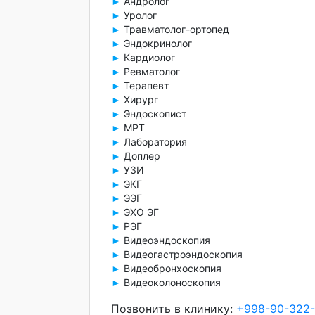
Андролог
►
Уролог
►
Травматолог-ортопед
►
Эндокринолог
►
Кардиолог
►
Ревматолог
►
Терапевт
►
Хирург
►
Эндоскопист
►
МРТ
►
Лаборатория
►
Доплер
►
УЗИ
►
ЭКГ
►
ЭЭГ
►
ЭХО ЭГ
►
РЭГ
►
Видеоэндоскопия
►
Видеогастроэндоскопия
►
Видеобронхоскопия
►
Видеоколоноскопия
►
Позвонить в клинику:
+998-90-322-