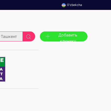
O'zbekcha
Добавить
Ташкент
клинику