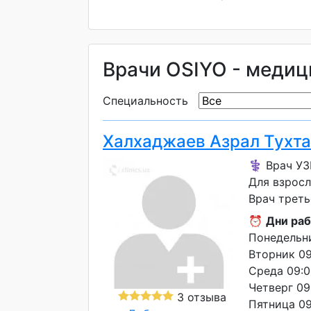
Врачи OSIYO - медиц
Специальность
Халхаджаев Азрал Тухт
⚕️ Врач У
Для взрос
Врач треть
⏰
Дни раб
Понедельни
Вторник 09
Среда 09:0
Четверг 09
3 отзыва
Пятница 09