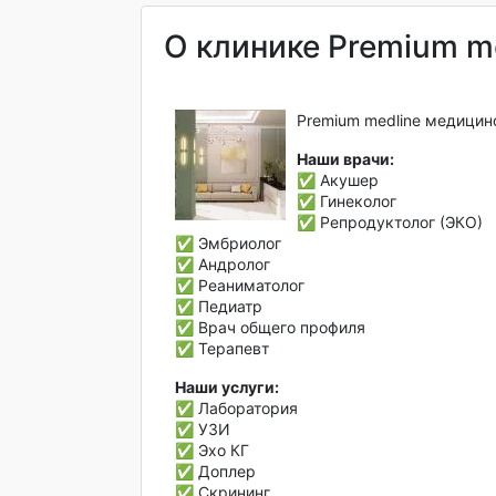
О клинике Premium m
Premium medline медицин
Наши врачи:
✅ Акушер
✅ Гинеколог
✅ Репродуктолог (ЭКО)
✅ Эмбриолог
✅ Андролог
✅ Реаниматолог
✅ Педиатр
✅ Врач общего профиля
✅ Терапевт
Наши услуги:
✅ Лаборатория
✅ УЗИ
✅ Эхо КГ
✅ Доплер
✅ Скрининг