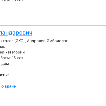
ландарович
ктолог (ЭКО), Андролог, Эмбриолог
лых
ей категории
оты: 15 лет
а дом
оты:
 о враче