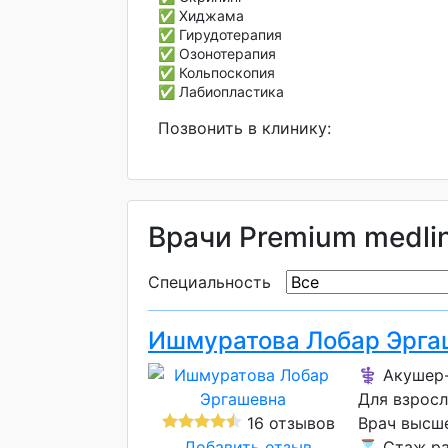
✅ Хиджама
✅ Гирудотерапия
✅ Озонотерапия
✅ Кольпоскопия
✅ Лабиопластика
Позвонить в клинику:
Врачи Premium medli
Специальность
Ишмуратова Лобар Эрга
⚕️ Акушер-
Для взрос
16 отзывов
Врач высш
Добавить отзыв
⌛ Стаж раб