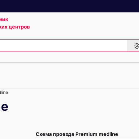
ник
ких центров
line
ne
Схема проезда Premium medline