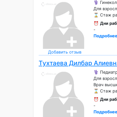
⚕️ Гинекол
Для взрос
⌛ Стаж раб
⏰
Дни раб
-
Подробнее
Добавить отзыв
Тухтаева Дилбар Алиевн
⚕️ Педиатр
Для взросл
Врач высш
⌛ Стаж ра
⏰
Дни раб
-
Подробнее