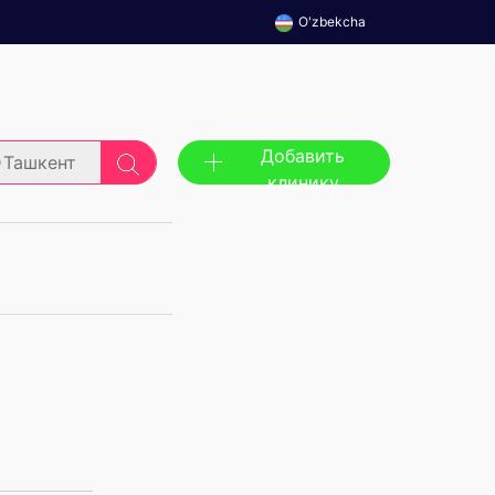
O'zbekcha
Добавить
Ташкент
клинику