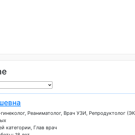
ne
шевна
гинеколог, Реаниматолог, Врач УЗИ, Репродуктолог (ЭК
лых
ей категории
Глав врач
оты: 18 лет