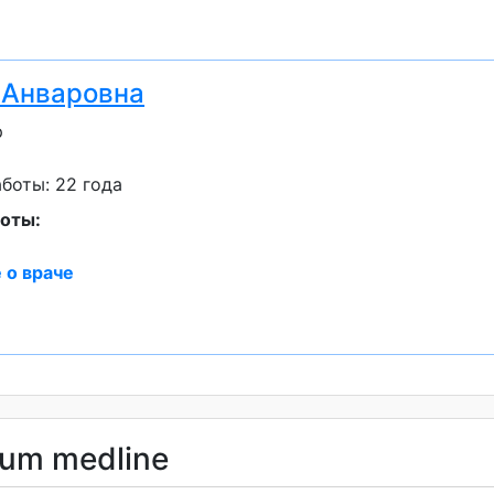
 Анваровна
р
боты: 22 года
оты:
 о враче
ium medline