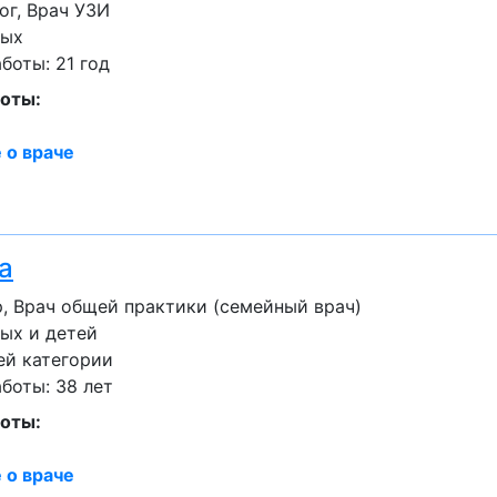
ог, Врач УЗИ
лых
оты: 21 год
оты:
 о враче
а
, Врач общей практики (семейный врач)
ых и детей
ей категории
боты: 38 лет
оты:
 о враче