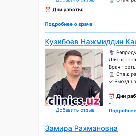
⏰
Дни работы:
-
Подробнее о враче
Кузибоев Нажмиддин Ка
⚕️ Репроду
Для взрос
Врач треть
⌛ Стаж раб
✓ Выезд н
⏰
Дни раб
-
Добавить отзыв
Подробнее
Замира Рахмановна