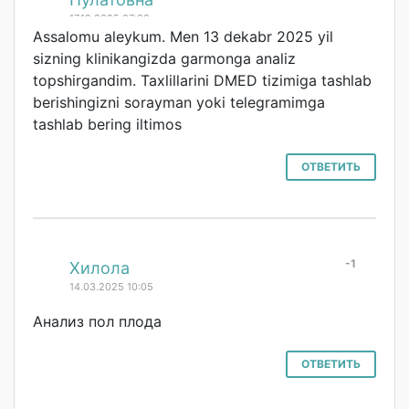
17.12.2025 07:32
Assalomu aleykum. Men 13 dekabr 2025 yil
sizning klinikangizda garmonga analiz
topshirgandim. Taxlillarini DMED tizimiga tashlab
berishingizni sorayman yoki telegramimga
tashlab bering iltimos
ОТВЕТИТЬ
-1
#
Хилола
14.03.2025 10:05
Анализ пол плода
ОТВЕТИТЬ