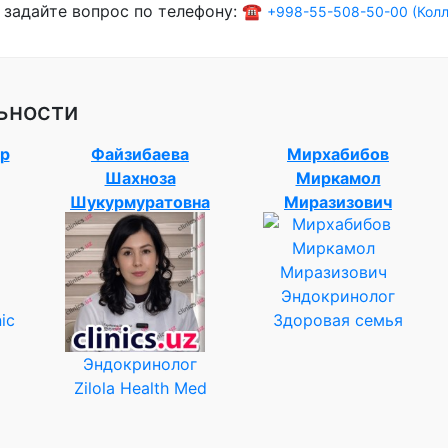
 задайте вопрос по телефону: ☎️
+998-55-508-50-00 (Колл
ьности
р
Файзибаева
Мирхабибов
Шахноза
Миркамол
Шукурмуратовна
Миразизович
Эндокринолог
ic
Здоровая семья
Эндокринолог
Zilola Health Med