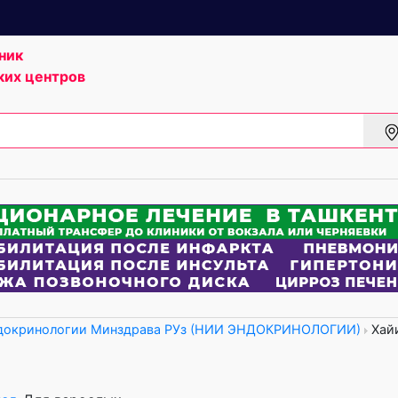
ник
ких центров
окринологии Минздрава РУз (НИИ ЭНДОКРИНОЛОГИИ)
Хай