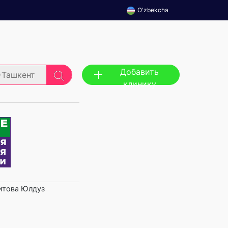
O'zbekcha
Добавить
Ташкент
клинику
итова Юлдуз