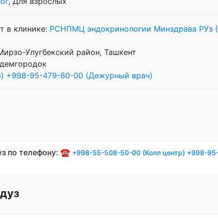
ог
, Для взрослых
т в клинике:
РСНПМЦ эндокринологии Минздрава РУз 
 Мирзо-Улугбекский район, Ташкент
кадемгородок
)
+998-95-479-80-00 (Дежурный врач)
уз по телефону: ☎️
+998-55-508-50-00 (Колл центр)
+998-95
лдуз