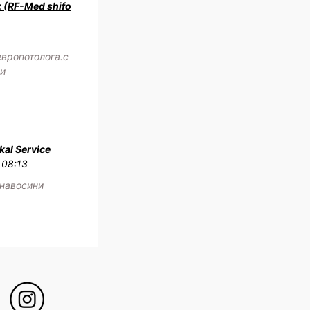
z (RF-Med shifo
европотолога.с
жи
al Service
 08:13
 навосини