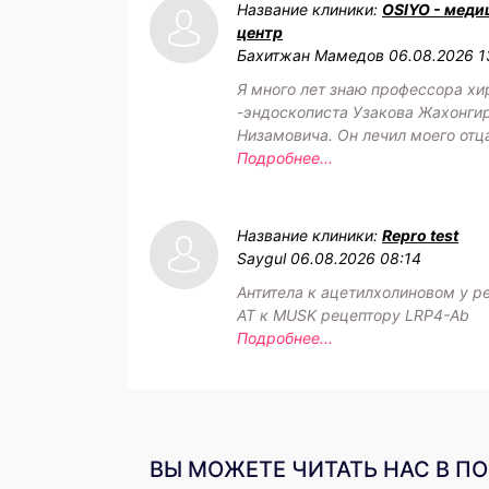
Название клиники:
OSIYO - меди
центр
Бахитжан Мамедов
06.08.2026 1
Я много лет знаю профессора хи
-эндоскописта Узакова Жахонги
Низамовича. Он лечил моего отц
Подробнее...
Название клиники:
Repro test
Saygul
06.08.2026 08:14
Антитела к ацетилхолиновом у р
АТ к MUSK рецептору LRP4-Ab
Подробнее...
ВЫ МОЖЕТЕ ЧИТАТЬ НАС В П