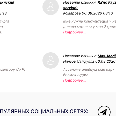
цинский
Название клиники:
Ra'no Fay
servise)
3:18
Комарова
06.08.2026 08:16
рурга
Мне нужна консультация у н
ра
делала мрт шеи у мне 2 грэ
а.
Подробнее...
Название клиники:
Max-Medik
Ниязов Сайфулла
06.08.2026
ецептору (АхР)
Ассалому алейкум ман нарх
билмокчидим
Подробнее...
ОПУЛЯРНЫХ СОЦИАЛЬНЫХ СЕТЯХ: